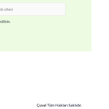
b
i
dilsin.
Çuval
Tüm Hakları Saklıdır.