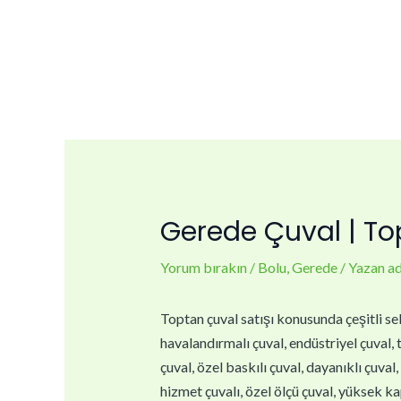
İçeriğe
Yazı
atla
dolaşımı
Gerede Çuval | Top
Yorum bırakın
/
Bolu
,
Gerede
/ Yazan
a
Toptan çuval satışı konusunda çeşitli sek
havalandırmalı çuval, endüstriyel çuval, t
çuval, özel baskılı çuval, dayanıklı çuval
hizmet çuvalı, özel ölçü çuval, yüksek kap