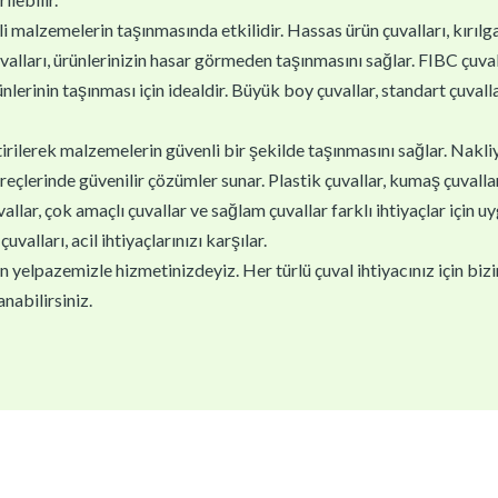
i malzemelerin taşınmasında etkilidir. Hassas ürün çuvalları, kırıl
valları, ürünlerinizin hasar görmeden taşınmasını sağlar. FIBC çuva
ünlerinin taşınması için idealdir. Büyük boy çuvallar, standart çuvallar
ştirilerek malzemelerin güvenli bir şekilde taşınmasını sağlar. Nakli
reçlerinde güvenilir çözümler sunar. Plastik çuvallar, kumaş çuvallar v
lar, çok amaçlı çuvallar ve sağlam çuvallar farklı ihtiyaçlar için u
çuvalları, acil ihtiyaçlarınızı karşılar.
yelpazemizle hizmetinizdeyiz. Her türlü çuval ihtiyacınız için biziml
nabilirsiniz.