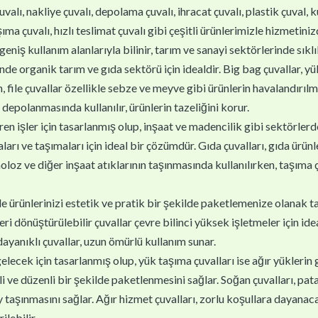
uvalı, nakliye çuvalı, depolama çuvalı, ihracat çuvalı, plastik çuval, 
ma çuvalı, hızlı teslimat çuvalı gibi çeşitli ürünlerimizle hizmetiniz
geniş kullanım alanlarıyla bilinir, tarım ve sanayi sektörlerinde sıklık
inde organik tarım ve gıda sektörü için idealdir. Big bag çuvallar, 
 file çuvallar özellikle sebze ve meyve gibi ürünlerin havalandırılm
 depolanmasında kullanılır, ürünlerin tazeliğini korur.
en işler için tasarlanmış olup, inşaat ve madencilik gibi sektörlerde k
arı ve taşımaları için ideal bir çözümdür. Gıda çuvalları, gıda ürünl
oloz ve diğer inşaat atıklarının taşınmasında kullanılırken, taşıma çu
yle ürünlerinizi estetik ve pratik bir şekilde paketlemenize olanak ta
 dönüştürülebilir çuvallar çevre bilinci yüksek işletmeler için ideal
 dayanıklı çuvallar, uzun ömürlü kullanım sunar.
gelecek için tasarlanmış olup, yük taşıma çuvalları ise ağır yüklerin 
i ve düzenli bir şekilde paketlenmesini sağlar. Soğan çuvalları, patat
 taşınmasını sağlar. Ağır hizmet çuvalları, zorlu koşullara dayanaca
ilebilir.