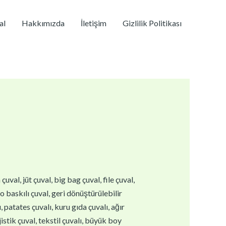
al
Hakkımızda
İletişim
Gizlilik Politikası
val, jüt çuval, big bag çuval, file çuval,
go baskılı çuval, geri dönüştürülebilir
 patates çuvalı, kuru gıda çuvalı, ağır
istik çuval, tekstil çuvalı, büyük boy