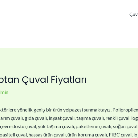
Çuv
tan Çuval Fiyatları
dmin
törlere yönelik geniş bir ürün yelpazesi sunmaktayız. Polipropilen çu
arım çuvalı, gıda çuvalı, inşaat çuvalı, taşıma çuvalı, renkli çuval, lo
, çevre dostu çuval, yük taşıma çuvalı, paketleme çuvalı, soğan çuvalı,
asiteli çuval, hassas ürün çuvalı, ürün koruma çuvalı, FIBC çuval, loj