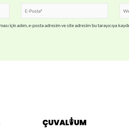
E-
We
Posta*
sites
ası için adım, e-posta adresim ve site adresim bu tarayıcıya kayde
ı