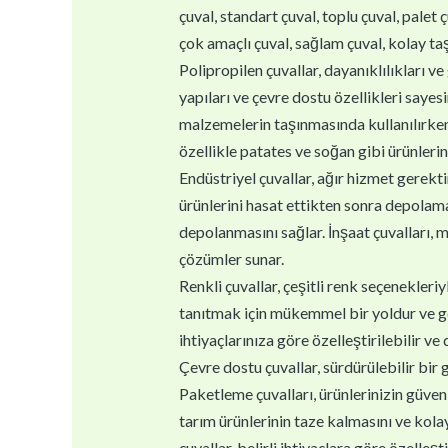
çuval, standart çuval, toplu çuval, palet ç
çok amaçlı çuval, sağlam çuval, kolay taşı
Polipropilen çuvallar, dayanıklılıkları ve 
yapıları ve çevre dostu özellikleri sayes
malzemelerin taşınmasında kullanılırken,
özellikle patates ve soğan gibi ürünlerin
Endüstriyel çuvallar, ağır hizmet gerektir
ürünlerini hasat ettikten sonra depolamal
depolanmasını sağlar. İnşaat çuvalları, m
çözümler sunar.
Renkli çuvallar, çeşitli renk seçenekleri
tanıtmak için mükemmel bir yoldur ve geri
ihtiyaçlarınıza göre özelleştirilebilir ve
Çevre dostu çuvallar, sürdürülebilir bir 
Paketleme çuvalları, ürünlerinizin güvenl
tarım ürünlerinin taze kalmasını ve kolay
çuvallar, belirli ihtiyaçlara göre özelleştir