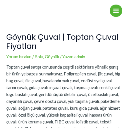
İçeriğe
Yazı
Main
atla
dolaşımı
Men
Göynük Çuval | Toptan Çuval
Fiyatları
Yorum bırakın
/
Bolu
,
Göynük
/ Yazan
admin
Toptan çuval satışı konusunda çeşitli sektörlere yönelik geniş
bir ürün yelpazesi sunmaktayız. Polipropilen çuval, jüt çuval, big
bag çuval, file çuval, havalandırmalı çuval, endüstriyel çuval,
tarım çuvalı, gıda çuvalı, inşaat çuvalı, taşıma çuvalı, renkli çuval,
logo baskılı çuval, geri dönüştürülebilir çuval, özel baskılı çuval,
dayanıklı çuval, çevre dostu çuval, yük taşıma çuvalı, paketleme
çuvalı, soğan çuvalı, patates çuvalı, kuru gıda çuvalı, ağır hizmet
çuvalı, özel ölçü çuval, yüksek kapasiteli çuval, hassas ürün
çuvalı, ürün koruma çuvalı, FIBC çuval, lojistik çuval, tekstil