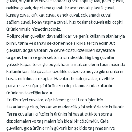
çuvalı, büyük boy çuval, standart çuval, toplu çuval, palet çuvalı,
nakliye çuvalı, depolama çuvalı, ihracat çuvalı, plastik çuval,
kumaş çuval, çift kat çuval, esnek çuval, çok amaçlı çuval,
sağlam çuval, kolay taşıma çuvalı, hızlı teslimat çuvalı gibi çeşitli
ürünlerimizle hizmetinizdeyiz.
Polipropilen çuvallar, dayanıklılıkları ve geniş kullanım alanlarıyla
bilinir, tarım ve sanayi sektörlerinde sıklıkla tercih edilir. Jüt
çuvallar, doğal yapıları ve çevre dostu özellikleri sayesinde
organik tarım ve gıda sektörü için idealdir. Big bag çuvallar,
yüksek kapasiteleriyle büyük hacimli malzemelerin taşınmasında
kullanılırken, file çuvallar özellikle sebze ve meyve gibi ürünlerin
havalandırılmasını sağlar. Havalandırmalı çuvallar, özellikle
patates ve soğan gibi ürünlerin depolanmasında kullanılır,
ürünlerin tazeliğini korur.
Endüstriyel çuvallar, ağır hizmet gerektiren işler için
tasarlanmış olup, inşaat ve madencilik gibi sektörlerde kullanılır.
Tarım çuvalları, çiftçilerin ürünlerini hasat ettikten sonra
depolamaları ve taşımaları için ideal bir çözümdür. Gıda
çuvalları, gıda ürünlerinin güvenli bir şekilde taşınmasını ve