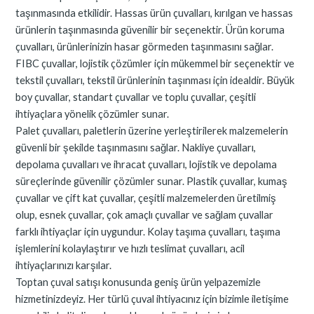
taşınmasında etkilidir. Hassas ürün çuvalları, kırılgan ve hassas
ürünlerin taşınmasında güvenilir bir seçenektir. Ürün koruma
çuvalları, ürünlerinizin hasar görmeden taşınmasını sağlar.
FIBC çuvallar, lojistik çözümler için mükemmel bir seçenektir ve
tekstil çuvalları, tekstil ürünlerinin taşınması için idealdir. Büyük
boy çuvallar, standart çuvallar ve toplu çuvallar, çeşitli
ihtiyaçlara yönelik çözümler sunar.
Palet çuvalları, paletlerin üzerine yerleştirilerek malzemelerin
güvenli bir şekilde taşınmasını sağlar. Nakliye çuvalları,
depolama çuvalları ve ihracat çuvalları, lojistik ve depolama
süreçlerinde güvenilir çözümler sunar. Plastik çuvallar, kumaş
çuvallar ve çift kat çuvallar, çeşitli malzemelerden üretilmiş
olup, esnek çuvallar, çok amaçlı çuvallar ve sağlam çuvallar
farklı ihtiyaçlar için uygundur. Kolay taşıma çuvalları, taşıma
işlemlerini kolaylaştırır ve hızlı teslimat çuvalları, acil
ihtiyaçlarınızı karşılar.
Toptan çuval satışı konusunda geniş ürün yelpazemizle
hizmetinizdeyiz. Her türlü çuval ihtiyacınız için bizimle iletişime