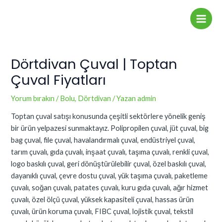
İçeriğe
Yazı
Main
atla
dolaşımı
Men
Dörtdivan Çuval | Toptan
Çuval Fiyatları
Yorum bırakın
/
Bolu
,
Dörtdivan
/ Yazan
admin
Toptan çuval satışı konusunda çeşitli sektörlere yönelik geniş
bir ürün yelpazesi sunmaktayız. Polipropilen çuval, jüt çuval, big
bag çuval, file çuval, havalandırmalı çuval, endüstriyel çuval,
tarım çuvalı, gıda çuvalı, inşaat çuvalı, taşıma çuvalı, renkli çuval,
logo baskılı çuval, geri dönüştürülebilir çuval, özel baskılı çuval,
dayanıklı çuval, çevre dostu çuval, yük taşıma çuvalı, paketleme
çuvalı, soğan çuvalı, patates çuvalı, kuru gıda çuvalı, ağır hizmet
çuvalı, özel ölçü çuval, yüksek kapasiteli çuval, hassas ürün
çuvalı, ürün koruma çuvalı, FIBC çuval, lojistik çuval, tekstil