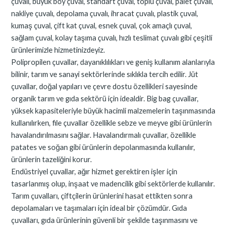
çuvalı, büyük boy çuval, standart çuval, toplu çuval, palet çuvalı,
nakliye çuvalı, depolama çuvalı, ihracat çuvalı, plastik çuval,
kumaş çuval, çift kat çuval, esnek çuval, çok amaçlı çuval,
sağlam çuval, kolay taşıma çuvalı, hızlı teslimat çuvalı gibi çeşitli
ürünlerimizle hizmetinizdeyiz.
Polipropilen çuvallar, dayanıklılıkları ve geniş kullanım alanlarıyla
bilinir, tarım ve sanayi sektörlerinde sıklıkla tercih edilir. Jüt
çuvallar, doğal yapıları ve çevre dostu özellikleri sayesinde
organik tarım ve gıda sektörü için idealdir. Big bag çuvallar,
yüksek kapasiteleriyle büyük hacimli malzemelerin taşınmasında
kullanılırken, file çuvallar özellikle sebze ve meyve gibi ürünlerin
havalandırılmasını sağlar. Havalandırmalı çuvallar, özellikle
patates ve soğan gibi ürünlerin depolanmasında kullanılır,
ürünlerin tazeliğini korur.
Endüstriyel çuvallar, ağır hizmet gerektiren işler için
tasarlanmış olup, inşaat ve madencilik gibi sektörlerde kullanılır.
Tarım çuvalları, çiftçilerin ürünlerini hasat ettikten sonra
depolamaları ve taşımaları için ideal bir çözümdür. Gıda
çuvalları, gıda ürünlerinin güvenli bir şekilde taşınmasını ve