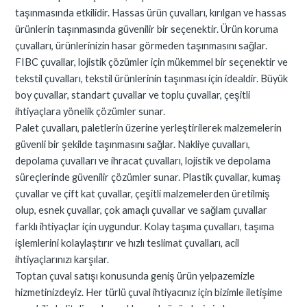
taşınmasında etkilidir. Hassas ürün çuvalları, kırılgan ve hassas
ürünlerin taşınmasında güvenilir bir seçenektir. Ürün koruma
çuvalları, ürünlerinizin hasar görmeden taşınmasını sağlar.
FIBC çuvallar, lojistik çözümler için mükemmel bir seçenektir ve
tekstil çuvalları, tekstil ürünlerinin taşınması için idealdir. Büyük
boy çuvallar, standart çuvallar ve toplu çuvallar, çeşitli
ihtiyaçlara yönelik çözümler sunar.
Palet çuvalları, paletlerin üzerine yerleştirilerek malzemelerin
güvenli bir şekilde taşınmasını sağlar. Nakliye çuvalları,
depolama çuvalları ve ihracat çuvalları, lojistik ve depolama
süreçlerinde güvenilir çözümler sunar. Plastik çuvallar, kumaş
çuvallar ve çift kat çuvallar, çeşitli malzemelerden üretilmiş
olup, esnek çuvallar, çok amaçlı çuvallar ve sağlam çuvallar
farklı ihtiyaçlar için uygundur. Kolay taşıma çuvalları, taşıma
işlemlerini kolaylaştırır ve hızlı teslimat çuvalları, acil
ihtiyaçlarınızı karşılar.
Toptan çuval satışı konusunda geniş ürün yelpazemizle
hizmetinizdeyiz. Her türlü çuval ihtiyacınız için bizimle iletişime