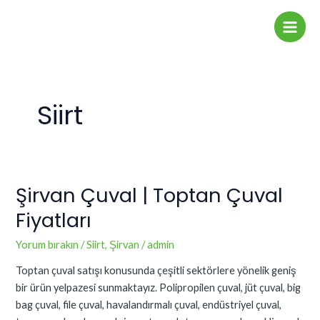
İçeriğe
Main
atla
Men
Siirt
Şirvan Çuval | Toptan Çuval
Şirvan
Çuval
Fiyatları
|
Toptan
Yorum bırakın
/
Siirt
,
Şirvan
/
admin
Çuval
Toptan çuval satışı konusunda çeşitli sektörlere yönelik geniş
Fiyatları
bir ürün yelpazesi sunmaktayız. Polipropilen çuval, jüt çuval, big
bag çuval, file çuval, havalandırmalı çuval, endüstriyel çuval,