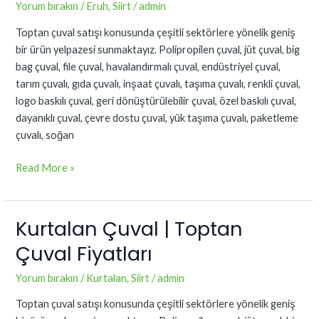
Toptan
Yorum bırakın
/
Eruh
,
Siirt
/
admin
Çuval
Toptan çuval satışı konusunda çeşitli sektörlere yönelik geniş
Fiyatları
bir ürün yelpazesi sunmaktayız. Polipropilen çuval, jüt çuval, big
bag çuval, file çuval, havalandırmalı çuval, endüstriyel çuval,
tarım çuvalı, gıda çuvalı, inşaat çuvalı, taşıma çuvalı, renkli çuval,
logo baskılı çuval, geri dönüştürülebilir çuval, özel baskılı çuval,
dayanıklı çuval, çevre dostu çuval, yük taşıma çuvalı, paketleme
çuvalı, soğan
Read More »
Kurtalan Çuval | Toptan
Kurtalan
Çuval
Çuval Fiyatları
|
Toptan
Yorum bırakın
/
Kurtalan
,
Siirt
/
admin
Çuval
Toptan çuval satışı konusunda çeşitli sektörlere yönelik geniş
Fiyatları