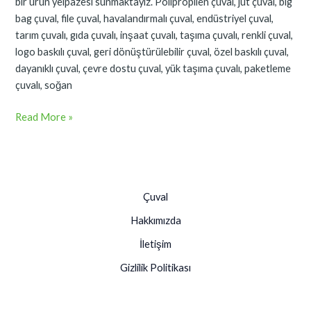
bir ürün yelpazesi sunmaktayız. Polipropilen çuval, jüt çuval, big
bag çuval, file çuval, havalandırmalı çuval, endüstriyel çuval,
tarım çuvalı, gıda çuvalı, inşaat çuvalı, taşıma çuvalı, renkli çuval,
logo baskılı çuval, geri dönüştürülebilir çuval, özel baskılı çuval,
dayanıklı çuval, çevre dostu çuval, yük taşıma çuvalı, paketleme
çuvalı, soğan
Read More »
Çuval
Hakkımızda
İletişim
Gizlilik Politikası