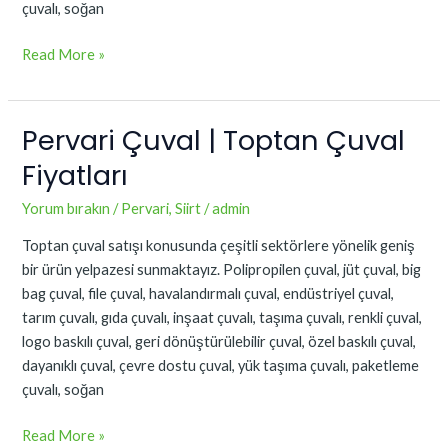
çuvalı, soğan
Read More »
Pervari Çuval | Toptan Çuval
Pervari
Çuval
Fiyatları
|
Toptan
Yorum bırakın
/
Pervari
,
Siirt
/
admin
Çuval
Toptan çuval satışı konusunda çeşitli sektörlere yönelik geniş
Fiyatları
bir ürün yelpazesi sunmaktayız. Polipropilen çuval, jüt çuval, big
bag çuval, file çuval, havalandırmalı çuval, endüstriyel çuval,
tarım çuvalı, gıda çuvalı, inşaat çuvalı, taşıma çuvalı, renkli çuval,
logo baskılı çuval, geri dönüştürülebilir çuval, özel baskılı çuval,
dayanıklı çuval, çevre dostu çuval, yük taşıma çuvalı, paketleme
çuvalı, soğan
Read More »