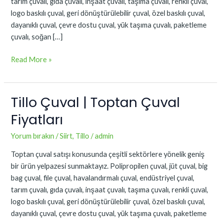
tarım çuvalı, gıda çuvalı, inşaat çuvalı, taşıma çuvalı, renkli çuval,
logo baskılı çuval, geri dönüştürülebilir çuval, özel baskılı çuval,
dayanıklı çuval, çevre dostu çuval, yük taşıma çuvalı, paketleme
çuvalı, soğan […]
Read More »
Tillo Çuval | Toptan Çuval
Tillo
Çuval
Fiyatları
|
Toptan
Yorum bırakın
/
Siirt
,
Tillo
/
admin
Çuval
Toptan çuval satışı konusunda çeşitli sektörlere yönelik geniş
Fiyatları
bir ürün yelpazesi sunmaktayız. Polipropilen çuval, jüt çuval, big
bag çuval, file çuval, havalandırmalı çuval, endüstriyel çuval,
tarım çuvalı, gıda çuvalı, inşaat çuvalı, taşıma çuvalı, renkli çuval,
logo baskılı çuval, geri dönüştürülebilir çuval, özel baskılı çuval,
dayanıklı çuval, çevre dostu çuval, yük taşıma çuvalı, paketleme