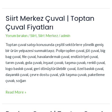
Siirt Merkez Çuval | Toptan
Siirt
Merkez
Çuval Fiyatları
Çuval
|
Yorum bırakın
/
Siirt
,
Siirt Merkez
/
admin
Toptan
Toptan çuval satışı konusunda çeşitli sektörlere yönelik geniş
Çuval
bir ürün yelpazesi sunmaktayız. Polipropilen çuval, jüt çuval, big
Fiyatları
bag çuval, file çuval, havalandırmalı çuval, endüstriyel çuval,
tarım çuvalı, gıda çuvalı, inşaat çuvalı, taşıma çuvalı, renkli çuval,
logo baskılı çuval, geri dönüştürülebilir çuval, özel baskılı çuval,
dayanıklı çuval, çevre dostu çuval, yük taşıma çuvalı, paketleme
çuvalı, soğan
Read More »