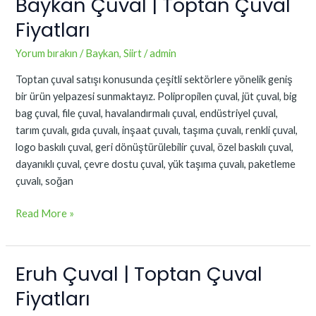
Baykan Çuval | Toptan Çuval
Baykan
Çuval
Fiyatları
|
Toptan
Yorum bırakın
/
Baykan
,
Siirt
/
admin
Çuval
Toptan çuval satışı konusunda çeşitli sektörlere yönelik geniş
Fiyatları
bir ürün yelpazesi sunmaktayız. Polipropilen çuval, jüt çuval, big
bag çuval, file çuval, havalandırmalı çuval, endüstriyel çuval,
tarım çuvalı, gıda çuvalı, inşaat çuvalı, taşıma çuvalı, renkli çuval,
logo baskılı çuval, geri dönüştürülebilir çuval, özel baskılı çuval,
dayanıklı çuval, çevre dostu çuval, yük taşıma çuvalı, paketleme
çuvalı, soğan
Read More »
Eruh Çuval | Toptan Çuval
Eruh
Çuval
Fiyatları
|