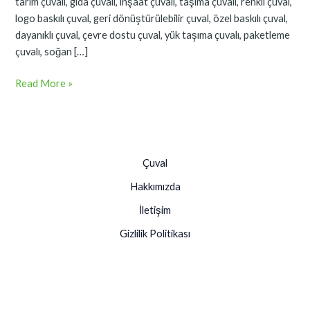
tarım çuvalı, gıda çuvalı, inşaat çuvalı, taşıma çuvalı, renkli çuval,
logo baskılı çuval, geri dönüştürülebilir çuval, özel baskılı çuval,
dayanıklı çuval, çevre dostu çuval, yük taşıma çuvalı, paketleme
çuvalı, soğan […]
Read More »
Çuval
Hakkımızda
İletişim
Gizlilik Politikası