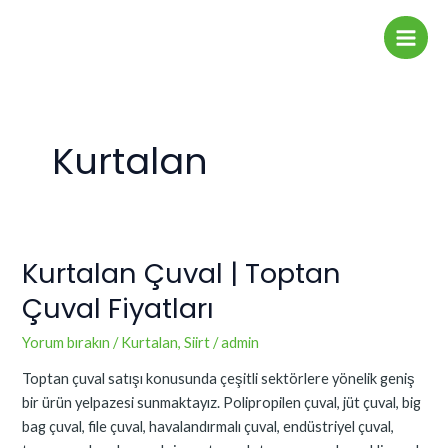
İçeriğe
Main
atla
Men
Kurtalan
Kurtalan Çuval | Toptan
Kurtalan
Çuval
Çuval Fiyatları
|
Toptan
Yorum bırakın
/
Kurtalan
,
Siirt
/
admin
Çuval
Toptan çuval satışı konusunda çeşitli sektörlere yönelik geniş
Fiyatları
bir ürün yelpazesi sunmaktayız. Polipropilen çuval, jüt çuval, big
bag çuval, file çuval, havalandırmalı çuval, endüstriyel çuval,