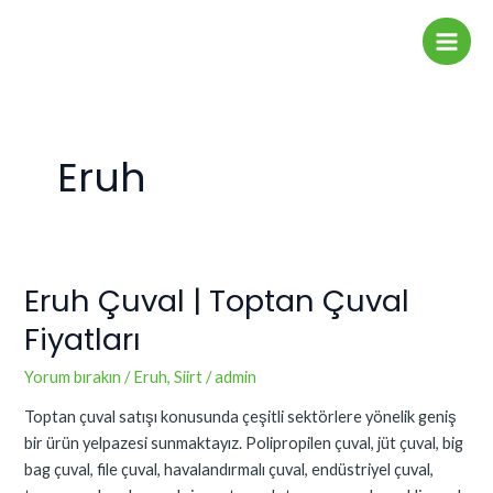
İçeriğe
Main
atla
Men
Eruh
Eruh Çuval | Toptan Çuval
Eruh
Çuval
Fiyatları
|
Toptan
Yorum bırakın
/
Eruh
,
Siirt
/
admin
Çuval
Toptan çuval satışı konusunda çeşitli sektörlere yönelik geniş
Fiyatları
bir ürün yelpazesi sunmaktayız. Polipropilen çuval, jüt çuval, big
bag çuval, file çuval, havalandırmalı çuval, endüstriyel çuval,