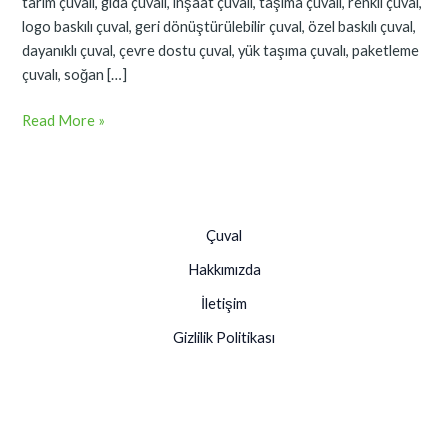
tarım çuvalı, gıda çuvalı, inşaat çuvalı, taşıma çuvalı, renkli çuval,
logo baskılı çuval, geri dönüştürülebilir çuval, özel baskılı çuval,
dayanıklı çuval, çevre dostu çuval, yük taşıma çuvalı, paketleme
çuvalı, soğan […]
Read More »
Çuval
Hakkımızda
İletişim
Gizlilik Politikası