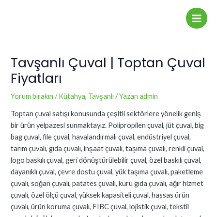
İçeriğe
Yazı
Main
atla
dolaşımı
Men
Tavşanlı Çuval | Toptan Çuval
Fiyatları
Yorum bırakın
/
Kütahya
,
Tavşanlı
/ Yazan
admin
Toptan çuval satışı konusunda çeşitli sektörlere yönelik geniş
bir ürün yelpazesi sunmaktayız. Polipropilen çuval, jüt çuval, big
bag çuval, file çuval, havalandırmalı çuval, endüstriyel çuval,
tarım çuvalı, gıda çuvalı, inşaat çuvalı, taşıma çuvalı, renkli çuval,
logo baskılı çuval, geri dönüştürülebilir çuval, özel baskılı çuval,
dayanıklı çuval, çevre dostu çuval, yük taşıma çuvalı, paketleme
çuvalı, soğan çuvalı, patates çuvalı, kuru gıda çuvalı, ağır hizmet
çuvalı, özel ölçü çuval, yüksek kapasiteli çuval, hassas ürün
çuvalı, ürün koruma çuvalı, FIBC çuval, lojistik çuval, tekstil