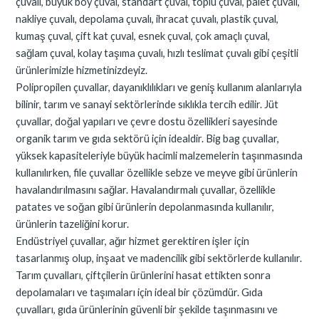
çuvalı, büyük boy çuval, standart çuval, toplu çuval, palet çuvalı,
nakliye çuvalı, depolama çuvalı, ihracat çuvalı, plastik çuval,
kumaş çuval, çift kat çuval, esnek çuval, çok amaçlı çuval,
sağlam çuval, kolay taşıma çuvalı, hızlı teslimat çuvalı gibi çeşitli
ürünlerimizle hizmetinizdeyiz.
Polipropilen çuvallar, dayanıklılıkları ve geniş kullanım alanlarıyla
bilinir, tarım ve sanayi sektörlerinde sıklıkla tercih edilir. Jüt
çuvallar, doğal yapıları ve çevre dostu özellikleri sayesinde
organik tarım ve gıda sektörü için idealdir. Big bag çuvallar,
yüksek kapasiteleriyle büyük hacimli malzemelerin taşınmasında
kullanılırken, file çuvallar özellikle sebze ve meyve gibi ürünlerin
havalandırılmasını sağlar. Havalandırmalı çuvallar, özellikle
patates ve soğan gibi ürünlerin depolanmasında kullanılır,
ürünlerin tazeliğini korur.
Endüstriyel çuvallar, ağır hizmet gerektiren işler için
tasarlanmış olup, inşaat ve madencilik gibi sektörlerde kullanılır.
Tarım çuvalları, çiftçilerin ürünlerini hasat ettikten sonra
depolamaları ve taşımaları için ideal bir çözümdür. Gıda
çuvalları, gıda ürünlerinin güvenli bir şekilde taşınmasını ve