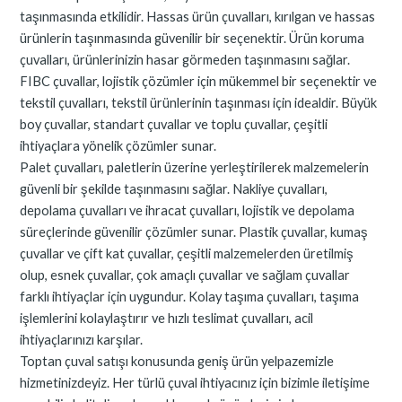
taşınmasında etkilidir. Hassas ürün çuvalları, kırılgan ve hassas
ürünlerin taşınmasında güvenilir bir seçenektir. Ürün koruma
çuvalları, ürünlerinizin hasar görmeden taşınmasını sağlar.
FIBC çuvallar, lojistik çözümler için mükemmel bir seçenektir ve
tekstil çuvalları, tekstil ürünlerinin taşınması için idealdir. Büyük
boy çuvallar, standart çuvallar ve toplu çuvallar, çeşitli
ihtiyaçlara yönelik çözümler sunar.
Palet çuvalları, paletlerin üzerine yerleştirilerek malzemelerin
güvenli bir şekilde taşınmasını sağlar. Nakliye çuvalları,
depolama çuvalları ve ihracat çuvalları, lojistik ve depolama
süreçlerinde güvenilir çözümler sunar. Plastik çuvallar, kumaş
çuvallar ve çift kat çuvallar, çeşitli malzemelerden üretilmiş
olup, esnek çuvallar, çok amaçlı çuvallar ve sağlam çuvallar
farklı ihtiyaçlar için uygundur. Kolay taşıma çuvalları, taşıma
işlemlerini kolaylaştırır ve hızlı teslimat çuvalları, acil
ihtiyaçlarınızı karşılar.
Toptan çuval satışı konusunda geniş ürün yelpazemizle
hizmetinizdeyiz. Her türlü çuval ihtiyacınız için bizimle iletişime