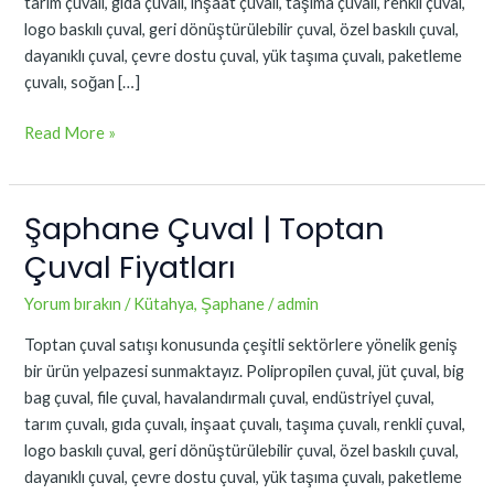
tarım çuvalı, gıda çuvalı, inşaat çuvalı, taşıma çuvalı, renkli çuval,
logo baskılı çuval, geri dönüştürülebilir çuval, özel baskılı çuval,
dayanıklı çuval, çevre dostu çuval, yük taşıma çuvalı, paketleme
çuvalı, soğan […]
Read More »
Şaphane Çuval | Toptan
Şaphane
Çuval
Çuval Fiyatları
|
Toptan
Yorum bırakın
/
Kütahya
,
Şaphane
/
admin
Çuval
Toptan çuval satışı konusunda çeşitli sektörlere yönelik geniş
Fiyatları
bir ürün yelpazesi sunmaktayız. Polipropilen çuval, jüt çuval, big
bag çuval, file çuval, havalandırmalı çuval, endüstriyel çuval,
tarım çuvalı, gıda çuvalı, inşaat çuvalı, taşıma çuvalı, renkli çuval,
logo baskılı çuval, geri dönüştürülebilir çuval, özel baskılı çuval,
dayanıklı çuval, çevre dostu çuval, yük taşıma çuvalı, paketleme