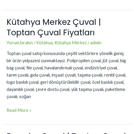
Kütahya Merkez Çuval |
Kütahya
Merkez
Toptan Çuval Fiyatları
Çuval
|
Yorum bırakın
/
Kütahya
,
Kütahya Merkez
/
admin
Toptan
Toptan çuval satışı konusunda çeşitli sektörlere yönelik geniş
Çuval
bir ürün yelpazesi sunmaktayız. Polipropilen çuval, jüt çuval, big
Fiyatları
bag çuval, file çuval, havalandırmalı çuval, endüstriyel çuval,
tarım çuvalı, gıda çuvalı, inşaat çuvalı, taşıma çuvalı, renkli çuval,
logo baskılı çuval, geri dönüştürülebilir çuval, özel baskılı çuval,
dayanıklı çuval, çevre dostu çuval, yük taşıma çuvalı, paketleme
çuvalı, soğan
Read More »