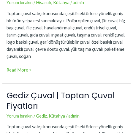
Toptan
Yorum bırakın
/
Hisarcık
,
Kütahya
/
admin
Çuval
Toptan çuval satışı konusunda çeşitli sektörlere yönelik geniş
Fiyatları
bir ürün yelpazesi sunmaktayız. Polipropilen çuval, jüt çuval, big
bag çuval, file çuval, havalandırmalı çuval, endüstriyel çuval,
tarım çuvalı, gıda çuvalı, inşaat çuvalı, taşıma çuvalı, renkli çuval,
logo baskılı çuval, geri dönüştürülebilir çuval, özel baskılı çuval,
dayanıklı çuval, çevre dostu çuval, yük taşıma çuvalı, paketleme
çuvalı, soğan
Read More »
Gediz Çuval | Toptan Çuval
Gediz
Çuval
Fiyatları
|
Toptan
Yorum bırakın
/
Gediz
,
Kütahya
/
admin
Çuval
Toptan çuval satışı konusunda çeşitli sektörlere yönelik geniş
Fiyatları