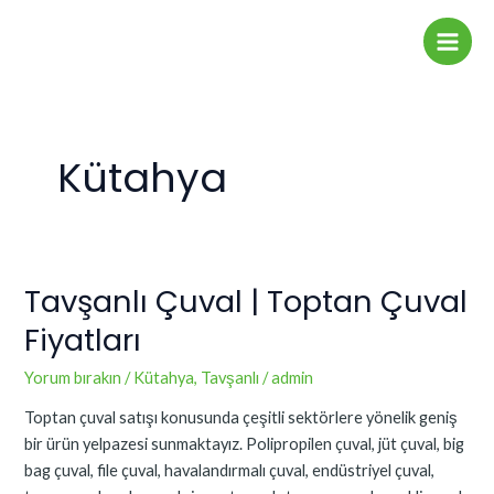
İçeriğe
Post
Main
atla
pagination
Men
Kütahya
Tavşanlı Çuval | Toptan Çuval
Tavşanlı
Çuval
Fiyatları
|
Toptan
Yorum bırakın
/
Kütahya
,
Tavşanlı
/
admin
Çuval
Toptan çuval satışı konusunda çeşitli sektörlere yönelik geniş
Fiyatları
bir ürün yelpazesi sunmaktayız. Polipropilen çuval, jüt çuval, big
bag çuval, file çuval, havalandırmalı çuval, endüstriyel çuval,