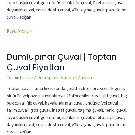
logo baskılı çuval, geri dönüştürülebilir çuval, özel baskılı çuval,
dayanıklı çuval, çevre dostu çuval, yük taşıma çuvalı, paketleme
çuvalı, soğan
Read More »
Dumlupınar Çuval | Toptan
Dumlupınar
Çuval
Çuval Fiyatları
|
Toptan
Yorum bırakın
/
Dumlupınar
,
Kütahya
/
admin
Çuval
Toptan çuval satışı konusunda çeşitli sektörlere yönelik geniş
Fiyatları
bir ürün yelpazesi sunmaktayız. Polipropilen çuval, jüt çuval, big
bag çuval, file çuval, havalandırmalı çuval, endüstriyel çuval,
tarım çuvalı, gıda çuvalı, inşaat çuvalı, taşıma çuvalı, renkli çuval,
logo baskılı çuval, geri dönüştürülebilir çuval, özel baskılı çuval,
dayanıklı çuval, çevre dostu çuval, yük taşıma çuvalı, paketleme
çuvalı, soğan