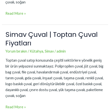
çuvalı, soğan
Read More »
Simav Çuval | Toptan Çuval
Simav
Çuval
Fiyatları
|
Toptan
Yorum bırakın
/
Kütahya
,
Simav
/
admin
Çuval
Toptan çuval satışı konusunda çeşitli sektörlere yönelik geniş
Fiyatları
bir ürün yelpazesi sunmaktayız. Polipropilen çuval, jüt çuval, big
bag çuval, file çuval, havalandırmalı çuval, endüstriyel çuval,
tarım çuvalı, gıda çuvalı, inşaat çuvalı, taşıma çuvalı, renkli çuval,
logo baskılı çuval, geri dönüştürülebilir çuval, özel baskılı çuval,
dayanıklı çuval, çevre dostu çuval, yük taşıma çuvalı, paketleme
çuvalı, soğan
Read More »