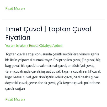
Read More »
Emet Çuval | Toptan Çuval
Emet
Çuval
Fiyatları
|
Toptan
Yorum bırakın
/
Emet
,
Kütahya
/
admin
Çuval
Toptan çuval satışı konusunda çeşitli sektörlere yönelik geniş
Fiyatları
bir ürün yelpazesi sunmaktayız. Polipropilen çuval, jüt çuval, big
bag çuval, file çuval, havalandırmalı çuval, endüstriyel çuval,
tarım çuvalı, gıda çuvalı, inşaat çuvalı, taşıma çuvalı, renkli çuval,
logo baskılı çuval, geri dönüştürülebilir çuval, özel baskılı çuval,
dayanıklı çuval, çevre dostu çuval, yük taşıma çuvalı, paketleme
çuvalı, soğan
Read More »