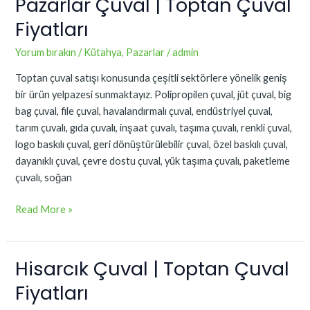
Pazarlar Çuval | Toptan Çuval
Pazarlar
Çuval
Fiyatları
|
Toptan
Yorum bırakın
/
Kütahya
,
Pazarlar
/
admin
Çuval
Toptan çuval satışı konusunda çeşitli sektörlere yönelik geniş
Fiyatları
bir ürün yelpazesi sunmaktayız. Polipropilen çuval, jüt çuval, big
bag çuval, file çuval, havalandırmalı çuval, endüstriyel çuval,
tarım çuvalı, gıda çuvalı, inşaat çuvalı, taşıma çuvalı, renkli çuval,
logo baskılı çuval, geri dönüştürülebilir çuval, özel baskılı çuval,
dayanıklı çuval, çevre dostu çuval, yük taşıma çuvalı, paketleme
çuvalı, soğan
Read More »
Hisarcık Çuval | Toptan Çuval
Hisarcık
Çuval
Fiyatları
|