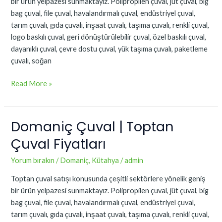
bir ürün yelpazesi sunmaktayız. Polipropilen çuval, jüt çuval, big
bag çuval, file çuval, havalandırmalı çuval, endüstriyel çuval,
tarım çuvalı, gıda çuvalı, inşaat çuvalı, taşıma çuvalı, renkli çuval,
logo baskılı çuval, geri dönüştürülebilir çuval, özel baskılı çuval,
dayanıklı çuval, çevre dostu çuval, yük taşıma çuvalı, paketleme
çuvalı, soğan
Read More »
Domaniç Çuval | Toptan
Domaniç
Çuval
Çuval Fiyatları
|
Toptan
Yorum bırakın
/
Domaniç
,
Kütahya
/
admin
Çuval
Toptan çuval satışı konusunda çeşitli sektörlere yönelik geniş
Fiyatları
bir ürün yelpazesi sunmaktayız. Polipropilen çuval, jüt çuval, big
bag çuval, file çuval, havalandırmalı çuval, endüstriyel çuval,
tarım çuvalı, gıda çuvalı, inşaat çuvalı, taşıma çuvalı, renkli çuval,