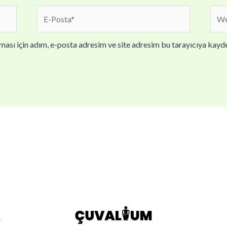
E-
We
Posta*
sites
ası için adım, e-posta adresim ve site adresim bu tarayıcıya kayde
ı