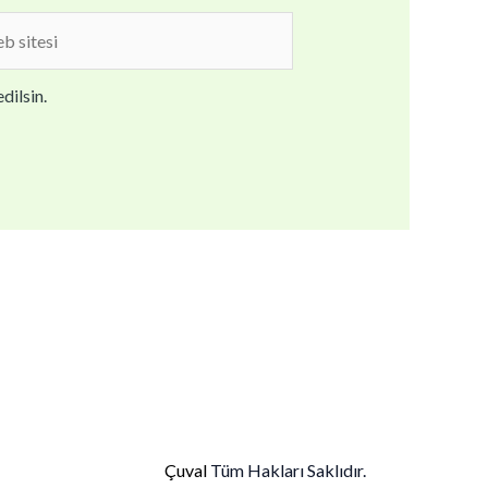
b
i
dilsin.
Çuval
Tüm Hakları Saklıdır.