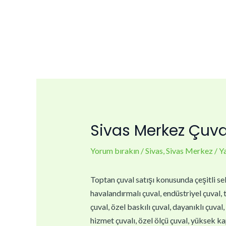
İçeriğe
Yazı
atla
dolaşımı
Sivas Merkez Çuval
Yorum bırakın
/
Sivas
,
Sivas Merkez
/ Y
Toptan çuval satışı konusunda çeşitli sek
havalandırmalı çuval, endüstriyel çuval, t
çuval, özel baskılı çuval, dayanıklı çuval
hizmet çuvalı, özel ölçü çuval, yüksek kap