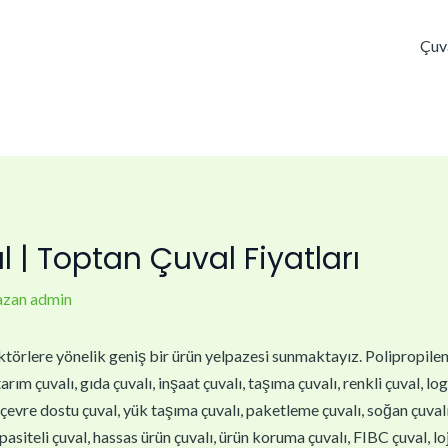
Çuv
 | Toptan Çuval Fiyatları
azan
admin
törlere yönelik geniş bir ürün yelpazesi sunmaktayız. Polipropilen çu
arım çuvalı, gıda çuvalı, inşaat çuvalı, taşıma çuvalı, renkli çuval, lo
, çevre dostu çuval, yük taşıma çuvalı, paketleme çuvalı, soğan çuvalı,
asiteli çuval, hassas ürün çuvalı, ürün koruma çuvalı, FIBC çuval, loj