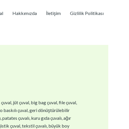
al
Hakkımızda
İletişim
Gizlilik Politikası
val, jüt çuval, big bag çuval, file çuval,
go baskılı çuval, geri dönüştürülebilir
 patates çuvalı, kuru gıda çuvalı, ağır
istik çuval, tekstil çuvalı, büyük boy