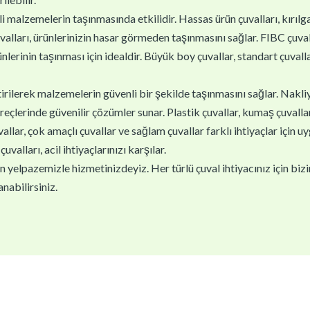
i malzemelerin taşınmasında etkilidir. Hassas ürün çuvalları, kırıl
valları, ürünlerinizin hasar görmeden taşınmasını sağlar. FIBC çuva
ünlerinin taşınması için idealdir. Büyük boy çuvallar, standart çuvallar
ştirilerek malzemelerin güvenli bir şekilde taşınmasını sağlar. Nakli
reçlerinde güvenilir çözümler sunar. Plastik çuvallar, kumaş çuvallar v
lar, çok amaçlı çuvallar ve sağlam çuvallar farklı ihtiyaçlar için u
çuvalları, acil ihtiyaçlarınızı karşılar.
yelpazemizle hizmetinizdeyiz. Her türlü çuval ihtiyacınız için biziml
nabilirsiniz.