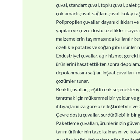
çuval, standart çuval, toplu çuval, palet ç
çok amaçlı çuval, sağlam çuval, kolay taşı
Polipropilen çuvallar, dayanıklılıkları ve 
yapıları ve çevre dostu özellikleri sayes
malzemelerin taşınmasında kullanılırken,
özellikle patates ve soğan gibi ürünlerin
Endüstriyel çuvallar, ağır hizmet gerektir
ürünlerini hasat ettikten sonra depolamal
depolanmasını sağlar. İnşaat çuvalları, m
çözümler sunar.
Renkli çuvallar, çeşitli renk seçenekleri
tanıtmak için mükemmel bir yoldur ve geri
ihtiyaçlarınıza göre özelleştirilebilir ve
Çevre dostu çuvallar, sürdürülebilir bir 
Paketleme çuvalları, ürünlerinizin güvenl
tarım ürünlerinin taze kalmasını ve kolay
çuvallar, belirli ihtiyaçlara göre özelleştir