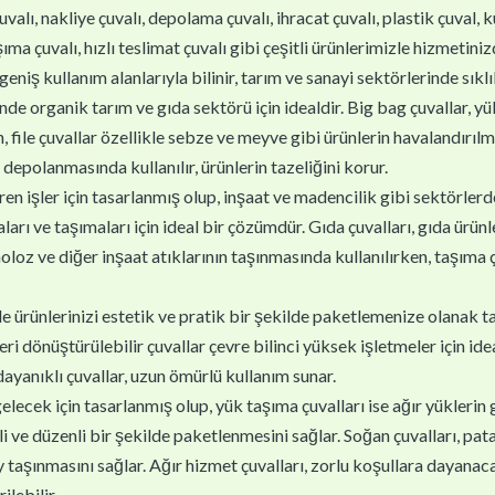
uvalı, nakliye çuvalı, depolama çuvalı, ihracat çuvalı, plastik çuval, 
ma çuvalı, hızlı teslimat çuvalı gibi çeşitli ürünlerimizle hizmetiniz
geniş kullanım alanlarıyla bilinir, tarım ve sanayi sektörlerinde sıklık
inde organik tarım ve gıda sektörü için idealdir. Big bag çuvallar, 
 file çuvallar özellikle sebze ve meyve gibi ürünlerin havalandırılm
 depolanmasında kullanılır, ürünlerin tazeliğini korur.
en işler için tasarlanmış olup, inşaat ve madencilik gibi sektörlerde k
arı ve taşımaları için ideal bir çözümdür. Gıda çuvalları, gıda ürünl
oloz ve diğer inşaat atıklarının taşınmasında kullanılırken, taşıma çu
yle ürünlerinizi estetik ve pratik bir şekilde paketlemenize olanak ta
 dönüştürülebilir çuvallar çevre bilinci yüksek işletmeler için ideal
 dayanıklı çuvallar, uzun ömürlü kullanım sunar.
gelecek için tasarlanmış olup, yük taşıma çuvalları ise ağır yüklerin 
i ve düzenli bir şekilde paketlenmesini sağlar. Soğan çuvalları, patat
 taşınmasını sağlar. Ağır hizmet çuvalları, zorlu koşullara dayanaca
ilebilir.