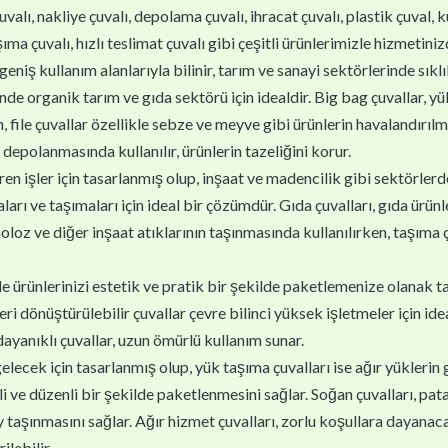
uvalı, nakliye çuvalı, depolama çuvalı, ihracat çuvalı, plastik çuval, 
ma çuvalı, hızlı teslimat çuvalı gibi çeşitli ürünlerimizle hizmetiniz
geniş kullanım alanlarıyla bilinir, tarım ve sanayi sektörlerinde sıklık
inde organik tarım ve gıda sektörü için idealdir. Big bag çuvallar, 
 file çuvallar özellikle sebze ve meyve gibi ürünlerin havalandırılm
 depolanmasında kullanılır, ürünlerin tazeliğini korur.
en işler için tasarlanmış olup, inşaat ve madencilik gibi sektörlerde k
arı ve taşımaları için ideal bir çözümdür. Gıda çuvalları, gıda ürünl
oloz ve diğer inşaat atıklarının taşınmasında kullanılırken, taşıma çu
yle ürünlerinizi estetik ve pratik bir şekilde paketlemenize olanak ta
 dönüştürülebilir çuvallar çevre bilinci yüksek işletmeler için ideal
 dayanıklı çuvallar, uzun ömürlü kullanım sunar.
gelecek için tasarlanmış olup, yük taşıma çuvalları ise ağır yüklerin 
i ve düzenli bir şekilde paketlenmesini sağlar. Soğan çuvalları, patat
 taşınmasını sağlar. Ağır hizmet çuvalları, zorlu koşullara dayanaca
ilebilir.