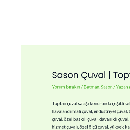
İçeriğe
Yazı
atla
dolaşımı
Sason Çuval | Topt
Yorum bırakın
/
Batman
,
Sason
/ Yazan
Toptan çuval satışı konusunda çeşitli sek
havalandırmalı çuval, endüstriyel çuval, t
çuval, özel baskılı çuval, dayanıklı çuval
hizmet çuvalı, özel ölçü çuval, yüksek kap