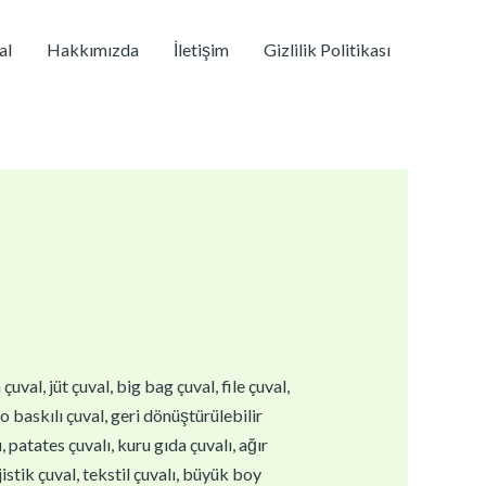
al
Hakkımızda
İletişim
Gizlilik Politikası
val, jüt çuval, big bag çuval, file çuval,
go baskılı çuval, geri dönüştürülebilir
 patates çuvalı, kuru gıda çuvalı, ağır
istik çuval, tekstil çuvalı, büyük boy