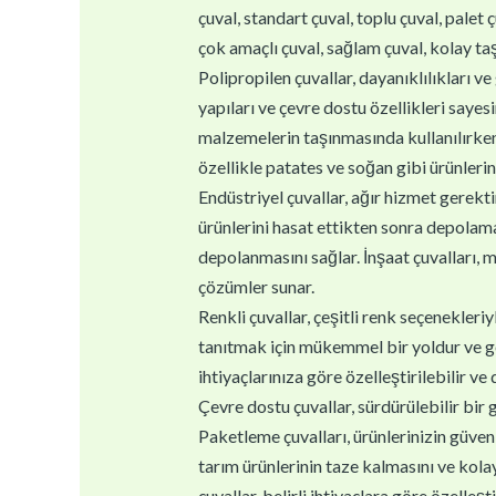
çuval, standart çuval, toplu çuval, palet ç
çok amaçlı çuval, sağlam çuval, kolay taşı
Polipropilen çuvallar, dayanıklılıkları ve 
yapıları ve çevre dostu özellikleri sayes
malzemelerin taşınmasında kullanılırken,
özellikle patates ve soğan gibi ürünlerin
Endüstriyel çuvallar, ağır hizmet gerektir
ürünlerini hasat ettikten sonra depolamal
depolanmasını sağlar. İnşaat çuvalları, m
çözümler sunar.
Renkli çuvallar, çeşitli renk seçenekleri
tanıtmak için mükemmel bir yoldur ve geri
ihtiyaçlarınıza göre özelleştirilebilir ve
Çevre dostu çuvallar, sürdürülebilir bir 
Paketleme çuvalları, ürünlerinizin güvenl
tarım ürünlerinin taze kalmasını ve kolay
çuvallar, belirli ihtiyaçlara göre özelleştir