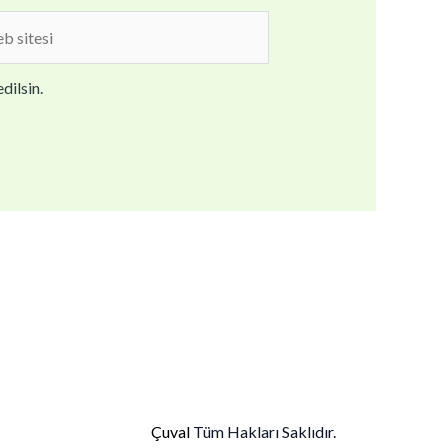
b
i
dilsin.
Çuval
Tüm Hakları Saklıdır.