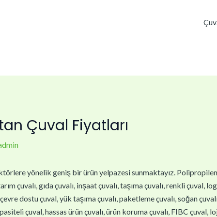
Çuv
an Çuval Fiyatları
admin
törlere yönelik geniş bir ürün yelpazesi sunmaktayız. Polipropilen çu
arım çuvalı, gıda çuvalı, inşaat çuvalı, taşıma çuvalı, renkli çuval, lo
, çevre dostu çuval, yük taşıma çuvalı, paketleme çuvalı, soğan çuvalı,
asiteli çuval, hassas ürün çuvalı, ürün koruma çuvalı, FIBC çuval, loj