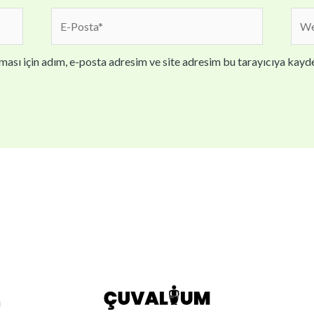
E-
We
Posta*
sites
ası için adım, e-posta adresim ve site adresim bu tarayıcıya kayde
ı