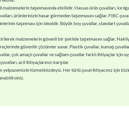
i malzemelerin taşınmasında etkilidir. Hassas ürün çuvalları, kırıl
valları, ürünlerinizin hasar görmeden taşınmasını sağlar. FIBC çuva
ünlerinin taşınması için idealdir. Büyük boy çuvallar, standart çuvallar
ştirilerek malzemelerin güvenli bir şekilde taşınmasını sağlar. Nakli
reçlerinde güvenilir çözümler sunar. Plastik çuvallar, kumaş çuvallar v
lar, çok amaçlı çuvallar ve sağlam çuvallar farklı ihtiyaçlar için u
çuvalları, acil ihtiyaçlarınızı karşılar.
yelpazemizle hizmetinizdeyiz. Her türlü çuval ihtiyacınız için biziml
nabilirsiniz.