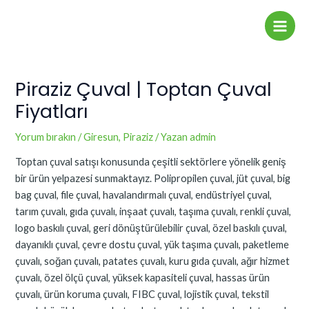
İçeriğe
Yazı
Main
atla
dolaşımı
Men
Piraziz Çuval | Toptan Çuval
Fiyatları
Yorum bırakın
/
Giresun
,
Piraziz
/ Yazan
admin
Toptan çuval satışı konusunda çeşitli sektörlere yönelik geniş
bir ürün yelpazesi sunmaktayız. Polipropilen çuval, jüt çuval, big
bag çuval, file çuval, havalandırmalı çuval, endüstriyel çuval,
tarım çuvalı, gıda çuvalı, inşaat çuvalı, taşıma çuvalı, renkli çuval,
logo baskılı çuval, geri dönüştürülebilir çuval, özel baskılı çuval,
dayanıklı çuval, çevre dostu çuval, yük taşıma çuvalı, paketleme
çuvalı, soğan çuvalı, patates çuvalı, kuru gıda çuvalı, ağır hizmet
çuvalı, özel ölçü çuval, yüksek kapasiteli çuval, hassas ürün
çuvalı, ürün koruma çuvalı, FIBC çuval, lojistik çuval, tekstil