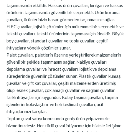
taşınmasında etkilidir. Hassas ürün çuvalları, kırılgan ve hassas
ürünlerin taşınmasında güvenilir bir seçenektir. Ürün koruma
çuvalları, ürünlerinizin hasar görmeden taşınmasını sağlar.
FIBC çuvallar, lojistik çözümler için mükemmel bir seçenektir ve
tekstil çuvalları, tekstil ürünlerinin taşınması için idealdir. Büyük
boy çuvallar, standart çuvallar ve toplu çuvallar, çeşitli
ihtiyaçlara yönelik çözümler sunar.
Palet çuvalları, paletlerin üzerine yerleştirilerek malzemelerin
güvenli bir şekilde taşınmasını sağlar. Nakliye çuvalları,
depolama çuvalları ve ihracat çuvalları, lojistik ve depolama
süreçlerinde güvenilir çözümler sunar. Plastik çuvallar, kumaş
çuvallar ve çift kat çuvallar, çeşitli malzemelerden üretilmiş
olup, esnek çuvallar, çok amaçlı çuvallar ve sağlam çuvallar
farklı ihtiyaçlar için uygundur. Kolay taşıma çuvalları, taşıma
işlemlerini kolaylaştırır ve hızlı teslimat çuvalları, acil
ihtiyaçlarınızı karşılar.
Toptan çuval satışı konusunda geniş ürün yelpazemizle
hizmetinizdeyiz. Her türlü çuval ihtiyacınız için bizimle iletişime