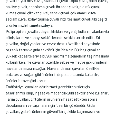
çuvalı, büyük boy çuval, standart çuval, toplu çuval, palet çuvalı,
nakliye çuvalı, depolama çuvalı, ihracat çuvalı, plastik çuval,
kumaş çuval, çift kat çuval, esnek çuval, çok amaçlı çuval,
sağlam çuval, kolay taşıma çuvalı, hızlı teslimat çuvalı gibi çeşitli
ürünlerimizle hizmetinizdeyiz.
Polipropilen çuvallar, dayanıklılıkları ve geniş kullanım alanlarıyla
bilinir, tarım ve sanayi sektörlerinde sıklıkla tercih edilir. Jüt
çuvallar, doğal yapıları ve çevre dostu özellikleri sayesinde
organik tarım ve gıda sektörü için idealdir. Big bag çuvallar,
yüksek kapasiteleriyle büyük hacimli malzemelerin taşınmasında
kullanılırken, file çuvallar özellikle sebze ve meyve gibi ürünlerin
havalandırılmasını sağlar. Havalandırmalı çuvallar, özellikle
patates ve soğan gibi ürünlerin depolanmasında kullanılır,
ürünlerin tazeliğini korur.
Endüstriyel çuvallar, ağır hizmet gerektiren işler için
tasarlanmış olup, inşaat ve madencilik gibi sektörlerde kullanılır.
Tarım çuvalları, çiftçilerin ürünlerini hasat ettikten sonra
depolamaları ve taşımaları için ideal bir çözümdür. Gıda
çuvalları, gıda ürünlerinin güvenli bir şekilde taşınmasını ve