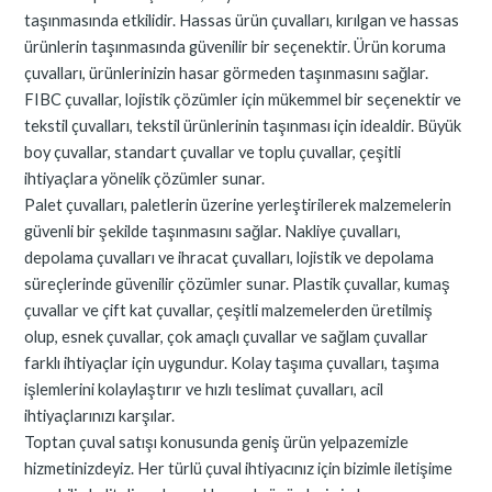
taşınmasında etkilidir. Hassas ürün çuvalları, kırılgan ve hassas
ürünlerin taşınmasında güvenilir bir seçenektir. Ürün koruma
çuvalları, ürünlerinizin hasar görmeden taşınmasını sağlar.
FIBC çuvallar, lojistik çözümler için mükemmel bir seçenektir ve
tekstil çuvalları, tekstil ürünlerinin taşınması için idealdir. Büyük
boy çuvallar, standart çuvallar ve toplu çuvallar, çeşitli
ihtiyaçlara yönelik çözümler sunar.
Palet çuvalları, paletlerin üzerine yerleştirilerek malzemelerin
güvenli bir şekilde taşınmasını sağlar. Nakliye çuvalları,
depolama çuvalları ve ihracat çuvalları, lojistik ve depolama
süreçlerinde güvenilir çözümler sunar. Plastik çuvallar, kumaş
çuvallar ve çift kat çuvallar, çeşitli malzemelerden üretilmiş
olup, esnek çuvallar, çok amaçlı çuvallar ve sağlam çuvallar
farklı ihtiyaçlar için uygundur. Kolay taşıma çuvalları, taşıma
işlemlerini kolaylaştırır ve hızlı teslimat çuvalları, acil
ihtiyaçlarınızı karşılar.
Toptan çuval satışı konusunda geniş ürün yelpazemizle
hizmetinizdeyiz. Her türlü çuval ihtiyacınız için bizimle iletişime