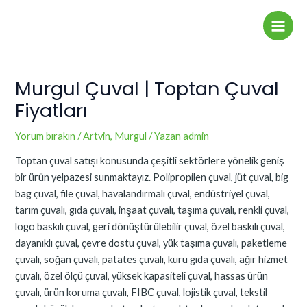
İçeriğe
Yazı
Main
atla
dolaşımı
Men
Murgul Çuval | Toptan Çuval
Fiyatları
Yorum bırakın
/
Artvin
,
Murgul
/ Yazan
admin
Toptan çuval satışı konusunda çeşitli sektörlere yönelik geniş
bir ürün yelpazesi sunmaktayız. Polipropilen çuval, jüt çuval, big
bag çuval, file çuval, havalandırmalı çuval, endüstriyel çuval,
tarım çuvalı, gıda çuvalı, inşaat çuvalı, taşıma çuvalı, renkli çuval,
logo baskılı çuval, geri dönüştürülebilir çuval, özel baskılı çuval,
dayanıklı çuval, çevre dostu çuval, yük taşıma çuvalı, paketleme
çuvalı, soğan çuvalı, patates çuvalı, kuru gıda çuvalı, ağır hizmet
çuvalı, özel ölçü çuval, yüksek kapasiteli çuval, hassas ürün
çuvalı, ürün koruma çuvalı, FIBC çuval, lojistik çuval, tekstil