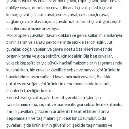
çuvalı, büyük boy çuval, standart çuval, toplu çuval, palet çuvalı,
nakliye çuvalı, depolama çuvalı, ihracat çuvalı, plastik çuval,
kumaş çuval, çift kat çuval, esnek çuval, çok amaçlı çuval,
sağlam çuval, kolay taşıma çuvalı, hızlı teslimat çuvalı gibi çeşitli
ürünlerimizle hizmetinizdeyiz.
Polipropilen çuvallar, dayanıklılıkları ve geniş kullanım alanlarıyla
bilinir, tarım ve sanayi sektörlerinde sıklıkla tercih edilir. Jüt
çuvallar, doğal yapıları ve çevre dostu özellikleri sayesinde
organik tarım ve gıda sektörü için idealdir. Big bag çuvallar,
yüksek kapasiteleriyle büyük hacimli malzemelerin taşınmasında
kullanılırken, file çuvallar özellikle sebze ve meyve gibi ürünlerin
havalandırılmasını sağlar. Havalandırmalı çuvallar, özellikle
patates ve soğan gibi ürünlerin depolanmasında kullanılır,
ürünlerin tazeliğini korur.
Endüstriyel çuvallar, ağır hizmet gerektiren işler için
tasarlanmış olup, inşaat ve madencilik gibi sektörlerde kullanılır.
Tarım çuvalları, çiftçilerin ürünlerini hasat ettikten sonra
depolamaları ve taşımaları için ideal bir çözümdür. Gıda
çuvalları, gıda ürünlerinin güvenli bir şekilde taşınmasını ve