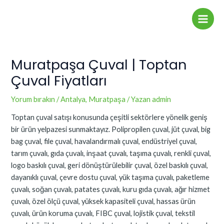
İçeriğe
Yazı
Main
atla
dolaşımı
Men
Muratpaşa Çuval | Toptan
Çuval Fiyatları
Yorum bırakın
/
Antalya
,
Muratpaşa
/ Yazan
admin
Toptan çuval satışı konusunda çeşitli sektörlere yönelik geniş
bir ürün yelpazesi sunmaktayız. Polipropilen çuval, jüt çuval, big
bag çuval, file çuval, havalandırmalı çuval, endüstriyel çuval,
tarım çuvalı, gıda çuvalı, inşaat çuvalı, taşıma çuvalı, renkli çuval,
logo baskılı çuval, geri dönüştürülebilir çuval, özel baskılı çuval,
dayanıklı çuval, çevre dostu çuval, yük taşıma çuvalı, paketleme
çuvalı, soğan çuvalı, patates çuvalı, kuru gıda çuvalı, ağır hizmet
çuvalı, özel ölçü çuval, yüksek kapasiteli çuval, hassas ürün
çuvalı, ürün koruma çuvalı, FIBC çuval, lojistik çuval, tekstil