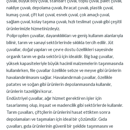
çuvalı, büyük boy çuval, standart çuval, toplu çuval, palet çuvalı,
nakliye çuvalı, depolama çuvalı, ihracat çuvalı, plastik çuval,
kumaş çuval, çift kat çuval, esnek çuval, çok amaçlı çuval,
sağlam çuval, kolay taşıma çuvalı, hızlı teslimat çuvalı gibi çeşitli
ürünlerimizle hizmetinizdeyiz.
Polipropilen çuvallar, dayanıklılıkları ve geniş kullanım alanlarıyla
bilinir, tarım ve sanayi sektörlerinde sıklıkla tercih edilir. Jüt
çuvallar, doğal yapıları ve çevre dostu özellikleri sayesinde
organik tarım ve gıda sektörü için idealdir. Big bag çuvallar,
yüksek kapasiteleriyle büyük hacimli malzemelerin taşınmasında
kullanılırken, file çuvallar özellikle sebze ve meyve gibi ürünlerin
havalandırılmasını sağlar. Havalandırmalı çuvallar, özellikle
patates ve soğan gibi ürünlerin depolanmasında kullanılır,
ürünlerin tazeliğini korur.
Endüstriyel çuvallar, ağır hizmet gerektiren işler için
tasarlanmış olup, inşaat ve madencilik gibi sektörlerde kullanılır.
Tarım çuvalları, çiftçilerin ürünlerini hasat ettikten sonra
depolamaları ve taşımaları için ideal bir çözümdür. Gıda
çuvalları, gıda ürünlerinin güvenli bir şekilde taşınmasını ve