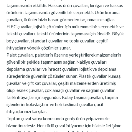
taşınmasında etkilidir. Hassas ürün çuvalları, kırılgan ve hassas
ürünlerin taşınmasında güvenilir bir seçenektir. Ürün koruma
çuvalları, ürünlerinizin hasar görmeden taşınmasını sağlar.
FIBC çuvallar, lojistik çözümler için mükemmel bir seçenektir ve
tekstil çuvalları, tekstil ürünlerinin taşınması için idealdir. Büyük
boy çuvallar, standart çuvallar ve toplu çuvallar, çeşitli
ihtiyaçlara yönelik çözümler sunar.
Palet çuvalları, paletlerin üzerine yerleştirilerek malzemelerin
güvenli bir şekilde taşınmasını sağlar. Nakliye çuvalları,
depolama çuvalları ve ihracat çuvalları, lojistik ve depolama
süreçlerinde güvenilir çözümler sunar. Plastik çuvallar, kumaş
çuvallar ve çift kat çuvallar, çeşitli malzemelerden üretilmiş
olup, esnek çuvallar, çok amaçlı çuvallar ve sağlam çuvallar
farklı ihtiyaçlar için uygundur. Kolay taşıma çuvalları, taşıma
işlemlerini kolaylaştırır ve hızlı teslimat çuvalları, acil
ihtiyaçlarınızı karşılar.
Toptan çuval satışı konusunda geniş ürün yelpazemizle
hizmetinizdeyiz. Her türlü çuval ihtiyacınız için bizimle iletişime