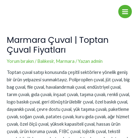
İçeriğe
Yazı
Main
atla
dolaşımı
Men
Marmara Çuval | Toptan
Çuval Fiyatları
Yorum bırakın
/
Balıkesir
,
Marmara
/ Yazan
admin
Toptan çuval satışı konusunda çeşitli sektörlere yönelik geniş
bir ürün yelpazesi sunmaktayız. Polipropilen çuval, jüt çuval, big
bag çuval, file çuval, havalandırmalı çuval, endüstriyel çuval,
tarım çuvalı, gıda çuvalı, inşaat çuvalı, taşıma çuvalı, renkli çuval,
logo baskılı çuval, geri dönüştürülebilir çuval, özel baskılı çuval,
dayanıklı çuval, çevre dostu çuval, yük taşıma çuvalı, paketleme
çuvalı, soğan çuvalı, patates çuvalı, kuru gıda çuvalı, ağır hizmet
çuvalı, özel ölçü çuval, yüksek kapasiteli çuval, hassas ürün
çuvalı, ürün koruma çuvalı, FIBC çuval, lojistik çuval, tekstil