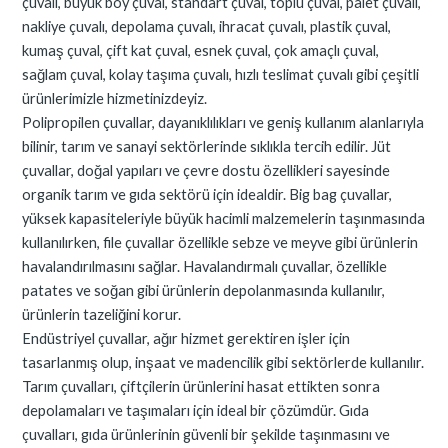
çuvalı, büyük boy çuval, standart çuval, toplu çuval, palet çuvalı,
nakliye çuvalı, depolama çuvalı, ihracat çuvalı, plastik çuval,
kumaş çuval, çift kat çuval, esnek çuval, çok amaçlı çuval,
sağlam çuval, kolay taşıma çuvalı, hızlı teslimat çuvalı gibi çeşitli
ürünlerimizle hizmetinizdeyiz.
Polipropilen çuvallar, dayanıklılıkları ve geniş kullanım alanlarıyla
bilinir, tarım ve sanayi sektörlerinde sıklıkla tercih edilir. Jüt
çuvallar, doğal yapıları ve çevre dostu özellikleri sayesinde
organik tarım ve gıda sektörü için idealdir. Big bag çuvallar,
yüksek kapasiteleriyle büyük hacimli malzemelerin taşınmasında
kullanılırken, file çuvallar özellikle sebze ve meyve gibi ürünlerin
havalandırılmasını sağlar. Havalandırmalı çuvallar, özellikle
patates ve soğan gibi ürünlerin depolanmasında kullanılır,
ürünlerin tazeliğini korur.
Endüstriyel çuvallar, ağır hizmet gerektiren işler için
tasarlanmış olup, inşaat ve madencilik gibi sektörlerde kullanılır.
Tarım çuvalları, çiftçilerin ürünlerini hasat ettikten sonra
depolamaları ve taşımaları için ideal bir çözümdür. Gıda
çuvalları, gıda ürünlerinin güvenli bir şekilde taşınmasını ve