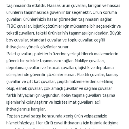
taşınmasında etkilidir. Hassas ürün çuvalları, kırılgan ve hassas
ürünlerin taşınmasında güvenilir bir seçenektir. Ürün koruma
çuvalları, ürünlerinizin hasar görmeden taşınmasını sağlar.
FIBC çuvallar, lojistik çözümler için mükemmel bir seçenektir ve
tekstil çuvalları, tekstil ürünlerinin taşınması için idealdir. Büyük
boy çuvallar, standart çuvallar ve toplu çuvallar, çeşitli
ihtiyaçlara yönelik çözümler sunar.
Palet çuvalları, paletlerin üzerine yerleştirilerek malzemelerin
güvenli bir şekilde taşınmasını sağlar. Nakliye çuvalları,
depolama çuvalları ve ihracat çuvalları, lojistik ve depolama
süreçlerinde güvenilir çözümler sunar. Plastik çuvallar, kumaş
çuvallar ve çift kat çuvallar, çeşitli malzemelerden üretilmiş
olup, esnek çuvallar, çok amaçlı çuvallar ve sağlam çuvallar
farklı ihtiyaçlar için uygundur. Kolay taşıma çuvalları, taşıma
işlemlerini kolaylaştırır ve hızlı teslimat çuvalları, acil
ihtiyaçlarınızı karşılar.
Toptan çuval satışı konusunda geniş ürün yelpazemizle
hizmetinizdeyiz. Her türlü çuval ihtiyacınız için bizimle iletişime