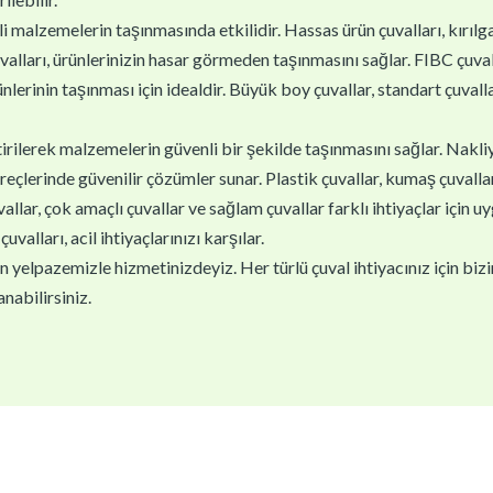
i malzemelerin taşınmasında etkilidir. Hassas ürün çuvalları, kırıl
valları, ürünlerinizin hasar görmeden taşınmasını sağlar. FIBC çuva
ünlerinin taşınması için idealdir. Büyük boy çuvallar, standart çuvallar
ştirilerek malzemelerin güvenli bir şekilde taşınmasını sağlar. Nakli
reçlerinde güvenilir çözümler sunar. Plastik çuvallar, kumaş çuvallar v
lar, çok amaçlı çuvallar ve sağlam çuvallar farklı ihtiyaçlar için u
çuvalları, acil ihtiyaçlarınızı karşılar.
yelpazemizle hizmetinizdeyiz. Her türlü çuval ihtiyacınız için biziml
nabilirsiniz.