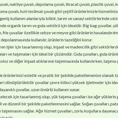
uvalı, nakliye çuvalı, depolama çuvalı, ihracat çuvalı, plastik çuval, 
ma çuvalı, hızlı teslimat çuvalı gibi çeşitli ürünlerimizle hizmetiniz
geniş kullanım alanlarıyla bilinir, tarım ve sanayi sektörlerinde sıklık
inde organik tarım ve gıda sektörü için idealdir. Big bag çuvallar, 
 file çuvallar özellikle sebze ve meyve gibi ürünlerin havalandırılm
 depolanmasında kullanılır, ürünlerin tazeliğini korur.
en işler için tasarlanmış olup, inşaat ve madencilik gibi sektörlerde k
arı ve taşımaları için ideal bir çözümdür. Gıda çuvalları, gıda ürünl
oloz ve diğer inşaat atıklarının taşınmasında kullanılırken, taşıma çu
yle ürünlerinizi estetik ve pratik bir şekilde paketlemenize olanak ta
 dönüştürülebilir çuvallar çevre bilinci yüksek işletmeler için ideal
 dayanıklı çuvallar, uzun ömürlü kullanım sunar.
gelecek için tasarlanmış olup, yük taşıma çuvalları ise ağır yüklerin 
i ve düzenli bir şekilde paketlenmesini sağlar. Soğan çuvalları, patat
 taşınmasını sağlar. Ağır hizmet çuvalları, zorlu koşullara dayanaca
ilebilir.