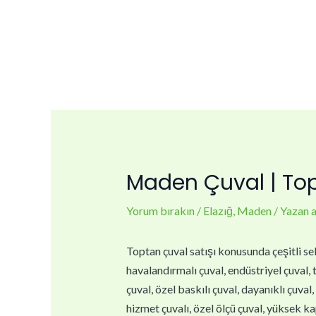
İçeriğe
Yazı
atla
dolaşımı
Maden Çuval | Top
Yorum bırakın
/
Elazığ
,
Maden
/ Yazan
Toptan çuval satışı konusunda çeşitli sek
havalandırmalı çuval, endüstriyel çuval, t
çuval, özel baskılı çuval, dayanıklı çuval
hizmet çuvalı, özel ölçü çuval, yüksek kap