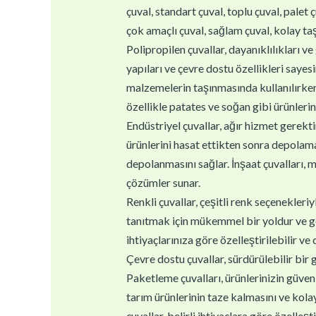
çuval, standart çuval, toplu çuval, palet ç
çok amaçlı çuval, sağlam çuval, kolay taşı
Polipropilen çuvallar, dayanıklılıkları ve 
yapıları ve çevre dostu özellikleri sayes
malzemelerin taşınmasında kullanılırken,
özellikle patates ve soğan gibi ürünlerin
Endüstriyel çuvallar, ağır hizmet gerektir
ürünlerini hasat ettikten sonra depolamal
depolanmasını sağlar. İnşaat çuvalları, m
çözümler sunar.
Renkli çuvallar, çeşitli renk seçenekleri
tanıtmak için mükemmel bir yoldur ve geri
ihtiyaçlarınıza göre özelleştirilebilir ve
Çevre dostu çuvallar, sürdürülebilir bir 
Paketleme çuvalları, ürünlerinizin güvenl
tarım ürünlerinin taze kalmasını ve kolay
çuvallar, belirli ihtiyaçlara göre özelleştir