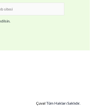
b
i
dilsin.
Çuval
Tüm Hakları Saklıdır.