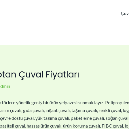
Çuv
tan Çuval Fiyatları
admin
törlere yönelik geniş bir ürün yelpazesi sunmaktayız. Polipropilen çu
arım çuvalı, gıda çuvalı, inşaat çuvalı, taşıma çuvalı, renkli çuval, lo
, çevre dostu çuval, yük taşıma çuvalı, paketleme çuvalı, soğan çuvalı,
asiteli çuval, hassas ürün çuvalı, ürün koruma çuvalı, FIBC çuval, loj