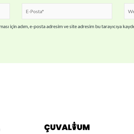
E-
We
Posta*
sites
ası için adım, e-posta adresim ve site adresim bu tarayıcıya kayde
ı