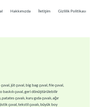
al
Hakkımızda
İletişim
Gizlilik Politikası
val, jüt çuval, big bag çuval, file çuval,
go baskılı çuval, geri dönüştürülebilir
 patates çuvalı, kuru gıda çuvalı, ağır
istik çuval, tekstil çuvalı, büyük boy