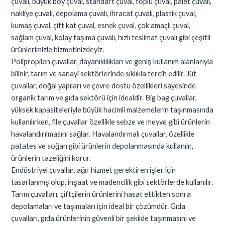
çuvalı, büyük boy çuval, standart çuval, toplu çuval, palet çuvalı,
nakliye çuvalı, depolama çuvalı, ihracat çuvalı, plastik çuval,
kumaş çuval, çift kat çuval, esnek çuval, çok amaçlı çuval,
sağlam çuval, kolay taşıma çuvalı, hızlı teslimat çuvalı gibi çeşitli
ürünlerimizle hizmetinizdeyiz.
Polipropilen çuvallar, dayanıklılıkları ve geniş kullanım alanlarıyla
bilinir, tarım ve sanayi sektörlerinde sıklıkla tercih edilir. Jüt
çuvallar, doğal yapıları ve çevre dostu özellikleri sayesinde
organik tarım ve gıda sektörü için idealdir. Big bag çuvallar,
yüksek kapasiteleriyle büyük hacimli malzemelerin taşınmasında
kullanılırken, file çuvallar özellikle sebze ve meyve gibi ürünlerin
havalandırılmasını sağlar. Havalandırmalı çuvallar, özellikle
patates ve soğan gibi ürünlerin depolanmasında kullanılır,
ürünlerin tazeliğini korur.
Endüstriyel çuvallar, ağır hizmet gerektiren işler için
tasarlanmış olup, inşaat ve madencilik gibi sektörlerde kullanılır.
Tarım çuvalları, çiftçilerin ürünlerini hasat ettikten sonra
depolamaları ve taşımaları için ideal bir çözümdür. Gıda
çuvalları, gıda ürünlerinin güvenli bir şekilde taşınmasını ve