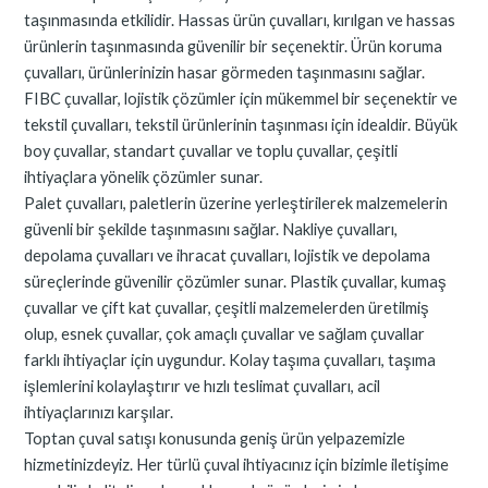
taşınmasında etkilidir. Hassas ürün çuvalları, kırılgan ve hassas
ürünlerin taşınmasında güvenilir bir seçenektir. Ürün koruma
çuvalları, ürünlerinizin hasar görmeden taşınmasını sağlar.
FIBC çuvallar, lojistik çözümler için mükemmel bir seçenektir ve
tekstil çuvalları, tekstil ürünlerinin taşınması için idealdir. Büyük
boy çuvallar, standart çuvallar ve toplu çuvallar, çeşitli
ihtiyaçlara yönelik çözümler sunar.
Palet çuvalları, paletlerin üzerine yerleştirilerek malzemelerin
güvenli bir şekilde taşınmasını sağlar. Nakliye çuvalları,
depolama çuvalları ve ihracat çuvalları, lojistik ve depolama
süreçlerinde güvenilir çözümler sunar. Plastik çuvallar, kumaş
çuvallar ve çift kat çuvallar, çeşitli malzemelerden üretilmiş
olup, esnek çuvallar, çok amaçlı çuvallar ve sağlam çuvallar
farklı ihtiyaçlar için uygundur. Kolay taşıma çuvalları, taşıma
işlemlerini kolaylaştırır ve hızlı teslimat çuvalları, acil
ihtiyaçlarınızı karşılar.
Toptan çuval satışı konusunda geniş ürün yelpazemizle
hizmetinizdeyiz. Her türlü çuval ihtiyacınız için bizimle iletişime