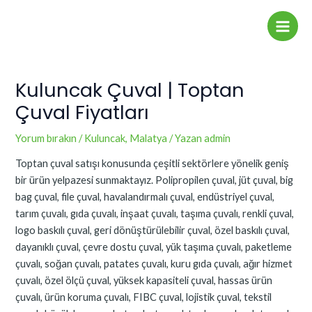
İçeriğe
Yazı
Main
atla
dolaşımı
Men
Kuluncak Çuval | Toptan
Çuval Fiyatları
Yorum bırakın
/
Kuluncak
,
Malatya
/ Yazan
admin
Toptan çuval satışı konusunda çeşitli sektörlere yönelik geniş
bir ürün yelpazesi sunmaktayız. Polipropilen çuval, jüt çuval, big
bag çuval, file çuval, havalandırmalı çuval, endüstriyel çuval,
tarım çuvalı, gıda çuvalı, inşaat çuvalı, taşıma çuvalı, renkli çuval,
logo baskılı çuval, geri dönüştürülebilir çuval, özel baskılı çuval,
dayanıklı çuval, çevre dostu çuval, yük taşıma çuvalı, paketleme
çuvalı, soğan çuvalı, patates çuvalı, kuru gıda çuvalı, ağır hizmet
çuvalı, özel ölçü çuval, yüksek kapasiteli çuval, hassas ürün
çuvalı, ürün koruma çuvalı, FIBC çuval, lojistik çuval, tekstil