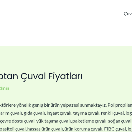
Çuv
tan Çuval Fiyatları
dmin
törlere yönelik geniş bir ürün yelpazesi sunmaktayız. Polipropilen çu
arım çuvalı, gıda çuvalı, inşaat çuvalı, taşıma çuvalı, renkli çuval, lo
, çevre dostu çuval, yük taşıma çuvalı, paketleme çuvalı, soğan çuvalı,
asiteli çuval, hassas ürün çuvalı, ürün koruma çuvalı, FIBC çuval, loj