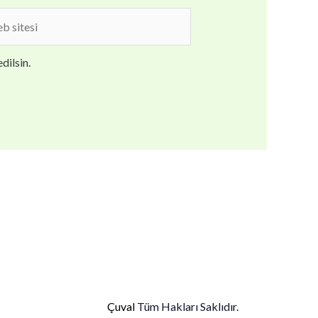
b
i
dilsin.
Çuval
Tüm Hakları Saklıdır.