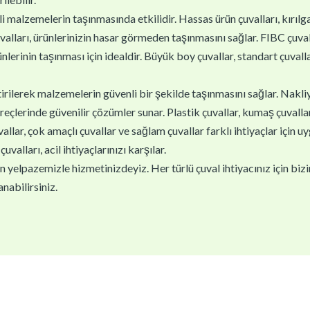
i malzemelerin taşınmasında etkilidir. Hassas ürün çuvalları, kırıl
valları, ürünlerinizin hasar görmeden taşınmasını sağlar. FIBC çuva
ünlerinin taşınması için idealdir. Büyük boy çuvallar, standart çuvallar
ştirilerek malzemelerin güvenli bir şekilde taşınmasını sağlar. Nakli
reçlerinde güvenilir çözümler sunar. Plastik çuvallar, kumaş çuvallar v
lar, çok amaçlı çuvallar ve sağlam çuvallar farklı ihtiyaçlar için u
çuvalları, acil ihtiyaçlarınızı karşılar.
yelpazemizle hizmetinizdeyiz. Her türlü çuval ihtiyacınız için biziml
nabilirsiniz.