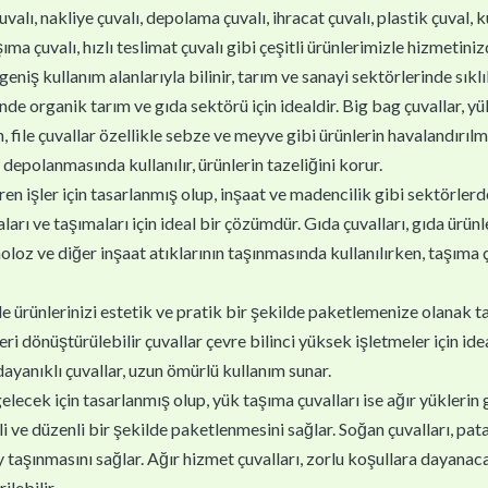
uvalı, nakliye çuvalı, depolama çuvalı, ihracat çuvalı, plastik çuval, 
ma çuvalı, hızlı teslimat çuvalı gibi çeşitli ürünlerimizle hizmetiniz
geniş kullanım alanlarıyla bilinir, tarım ve sanayi sektörlerinde sıklık
inde organik tarım ve gıda sektörü için idealdir. Big bag çuvallar, 
 file çuvallar özellikle sebze ve meyve gibi ürünlerin havalandırılm
 depolanmasında kullanılır, ürünlerin tazeliğini korur.
en işler için tasarlanmış olup, inşaat ve madencilik gibi sektörlerde k
arı ve taşımaları için ideal bir çözümdür. Gıda çuvalları, gıda ürünl
oloz ve diğer inşaat atıklarının taşınmasında kullanılırken, taşıma çu
yle ürünlerinizi estetik ve pratik bir şekilde paketlemenize olanak ta
 dönüştürülebilir çuvallar çevre bilinci yüksek işletmeler için ideal
 dayanıklı çuvallar, uzun ömürlü kullanım sunar.
gelecek için tasarlanmış olup, yük taşıma çuvalları ise ağır yüklerin 
i ve düzenli bir şekilde paketlenmesini sağlar. Soğan çuvalları, patat
 taşınmasını sağlar. Ağır hizmet çuvalları, zorlu koşullara dayanaca
ilebilir.