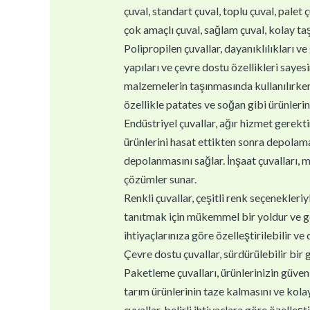
çuval, standart çuval, toplu çuval, palet ç
çok amaçlı çuval, sağlam çuval, kolay taşı
Polipropilen çuvallar, dayanıklılıkları ve 
yapıları ve çevre dostu özellikleri sayes
malzemelerin taşınmasında kullanılırken,
özellikle patates ve soğan gibi ürünlerin
Endüstriyel çuvallar, ağır hizmet gerektir
ürünlerini hasat ettikten sonra depolamal
depolanmasını sağlar. İnşaat çuvalları, m
çözümler sunar.
Renkli çuvallar, çeşitli renk seçenekleri
tanıtmak için mükemmel bir yoldur ve geri
ihtiyaçlarınıza göre özelleştirilebilir ve
Çevre dostu çuvallar, sürdürülebilir bir 
Paketleme çuvalları, ürünlerinizin güvenl
tarım ürünlerinin taze kalmasını ve kolay
çuvallar, belirli ihtiyaçlara göre özelleştir