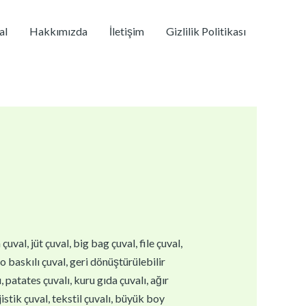
al
Hakkımızda
İletişim
Gizlilik Politikası
val, jüt çuval, big bag çuval, file çuval,
go baskılı çuval, geri dönüştürülebilir
 patates çuvalı, kuru gıda çuvalı, ağır
istik çuval, tekstil çuvalı, büyük boy