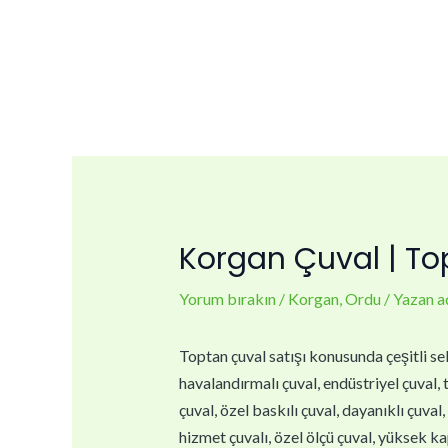
İçeriğe
Yazı
atla
dolaşımı
Korgan Çuval | Top
Yorum bırakın
/
Korgan
,
Ordu
/ Yazan
a
Toptan çuval satışı konusunda çeşitli sek
havalandırmalı çuval, endüstriyel çuval, t
çuval, özel baskılı çuval, dayanıklı çuval
hizmet çuvalı, özel ölçü çuval, yüksek kap