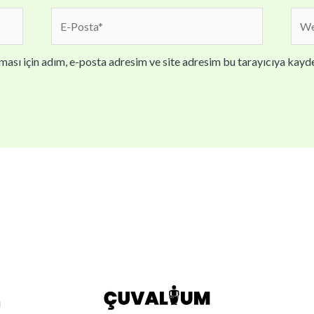
E-
We
Posta*
sites
ası için adım, e-posta adresim ve site adresim bu tarayıcıya kayde
ı