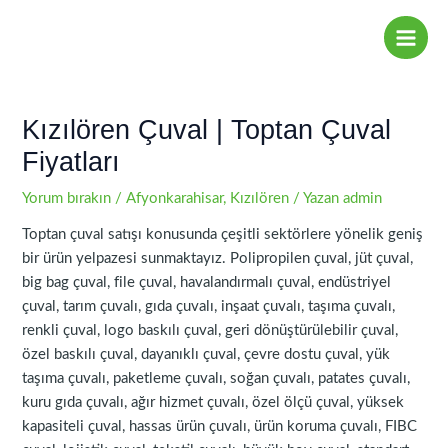
İçeriğe
Yazı
Main
atla
dolaşımı
Men
Kızılören Çuval | Toptan Çuval
Fiyatları
Yorum bırakın
/
Afyonkarahisar
,
Kızılören
/ Yazan
admin
Toptan çuval satışı konusunda çeşitli sektörlere yönelik geniş
bir ürün yelpazesi sunmaktayız. Polipropilen çuval, jüt çuval,
big bag çuval, file çuval, havalandırmalı çuval, endüstriyel
çuval, tarım çuvalı, gıda çuvalı, inşaat çuvalı, taşıma çuvalı,
renkli çuval, logo baskılı çuval, geri dönüştürülebilir çuval,
özel baskılı çuval, dayanıklı çuval, çevre dostu çuval, yük
taşıma çuvalı, paketleme çuvalı, soğan çuvalı, patates çuvalı,
kuru gıda çuvalı, ağır hizmet çuvalı, özel ölçü çuval, yüksek
kapasiteli çuval, hassas ürün çuvalı, ürün koruma çuvalı, FIBC