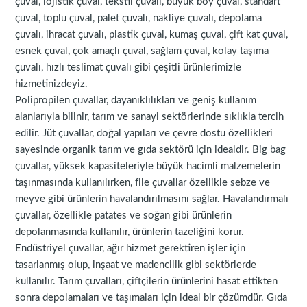
çuval, lojistik çuval, tekstil çuvalı, büyük boy çuval, standart
çuval, toplu çuval, palet çuvalı, nakliye çuvalı, depolama
çuvalı, ihracat çuvalı, plastik çuval, kumaş çuval, çift kat çuval,
esnek çuval, çok amaçlı çuval, sağlam çuval, kolay taşıma
çuvalı, hızlı teslimat çuvalı gibi çeşitli ürünlerimizle
hizmetinizdeyiz.
Polipropilen çuvallar, dayanıklılıkları ve geniş kullanım
alanlarıyla bilinir, tarım ve sanayi sektörlerinde sıklıkla tercih
edilir. Jüt çuvallar, doğal yapıları ve çevre dostu özellikleri
sayesinde organik tarım ve gıda sektörü için idealdir. Big bag
çuvallar, yüksek kapasiteleriyle büyük hacimli malzemelerin
taşınmasında kullanılırken, file çuvallar özellikle sebze ve
meyve gibi ürünlerin havalandırılmasını sağlar. Havalandırmalı
çuvallar, özellikle patates ve soğan gibi ürünlerin
depolanmasında kullanılır, ürünlerin tazeliğini korur.
Endüstriyel çuvallar, ağır hizmet gerektiren işler için
tasarlanmış olup, inşaat ve madencilik gibi sektörlerde
kullanılır. Tarım çuvalları, çiftçilerin ürünlerini hasat ettikten
sonra depolamaları ve taşımaları için ideal bir çözümdür. Gıda