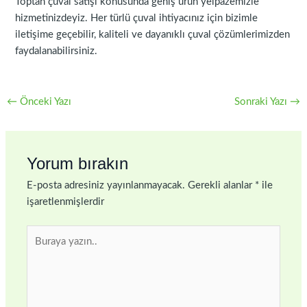
Toptan çuval satışı konusunda geniş ürün yelpazemizle
hizmetinizdeyiz. Her türlü çuval ihtiyacınız için bizimle
iletişime geçebilir, kaliteli ve dayanıklı çuval çözümlerimizden
faydalanabilirsiniz.
←
Önceki Yazı
Sonraki Yazı
→
Yorum bırakın
E-posta adresiniz yayınlanmayacak.
Gerekli alanlar
*
ile
işaretlenmişlerdir
Buraya
yazın..