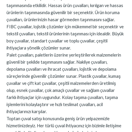
taşınmasında etkilidir. Hassas ürün çuvalları, kırılgan ve hassas
ürünlerin taşınmasında güvenilir bir seçenektir. Ürün koruma
çuvalları, ürünlerinizin hasar görmeden taşınmasını sağlar.
FIBC çuvallar, lojistik çözümler için mükemmel bir seçenektir ve
tekstil çuvalları, tekstil ürünlerinin taşınması için idealdir. Büyük
boy çuvallar, standart çuvallar ve toplu çuvallar, çeşitli
ihtiyaçlara yönelik çözümler sunar.
Palet çuvalları, paletlerin üzerine yerleştirilerek malzemelerin
güvenli bir şekilde taşınmasını sağlar. Nakliye çuvalları,
depolama çuvalları ve ihracat çuvalları, lojistik ve depolama
süreçlerinde güvenilir çözümler sunar. Plastik çuvallar, kumaş
çuvallar ve çift kat çuvallar, çeşitli malzemelerden üretilmiş
olup, esnek çuvallar, çok amaçlı çuvallar ve sağlam çuvallar
farklı ihtiyaçlar için uygundur. Kolay taşıma çuvalları, taşıma
işlemlerini kolaylaştırır ve hızlı teslimat çuvalları, acil
ihtiyaçlarınızı karşılar.
Toptan çuval satışı konusunda geniş ürün yelpazemizle
hizmetinizdeyiz. Her türlü çuval ihtiyacınız için bizimle iletişime