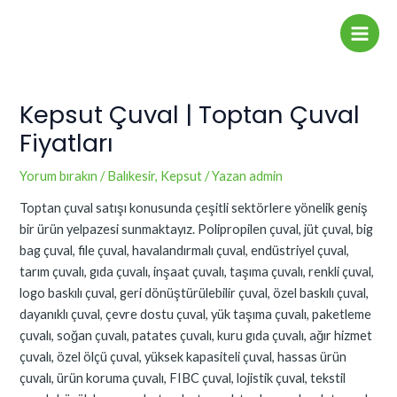
İçeriğe
Yazı
Main
atla
dolaşımı
Men
Kepsut Çuval | Toptan Çuval
Fiyatları
Yorum bırakın
/
Balıkesir
,
Kepsut
/ Yazan
admin
Toptan çuval satışı konusunda çeşitli sektörlere yönelik geniş
bir ürün yelpazesi sunmaktayız. Polipropilen çuval, jüt çuval, big
bag çuval, file çuval, havalandırmalı çuval, endüstriyel çuval,
tarım çuvalı, gıda çuvalı, inşaat çuvalı, taşıma çuvalı, renkli çuval,
logo baskılı çuval, geri dönüştürülebilir çuval, özel baskılı çuval,
dayanıklı çuval, çevre dostu çuval, yük taşıma çuvalı, paketleme
çuvalı, soğan çuvalı, patates çuvalı, kuru gıda çuvalı, ağır hizmet
çuvalı, özel ölçü çuval, yüksek kapasiteli çuval, hassas ürün
çuvalı, ürün koruma çuvalı, FIBC çuval, lojistik çuval, tekstil