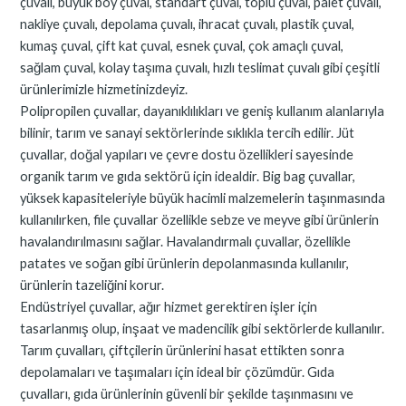
çuvalı, büyük boy çuval, standart çuval, toplu çuval, palet çuvalı,
nakliye çuvalı, depolama çuvalı, ihracat çuvalı, plastik çuval,
kumaş çuval, çift kat çuval, esnek çuval, çok amaçlı çuval,
sağlam çuval, kolay taşıma çuvalı, hızlı teslimat çuvalı gibi çeşitli
ürünlerimizle hizmetinizdeyiz.
Polipropilen çuvallar, dayanıklılıkları ve geniş kullanım alanlarıyla
bilinir, tarım ve sanayi sektörlerinde sıklıkla tercih edilir. Jüt
çuvallar, doğal yapıları ve çevre dostu özellikleri sayesinde
organik tarım ve gıda sektörü için idealdir. Big bag çuvallar,
yüksek kapasiteleriyle büyük hacimli malzemelerin taşınmasında
kullanılırken, file çuvallar özellikle sebze ve meyve gibi ürünlerin
havalandırılmasını sağlar. Havalandırmalı çuvallar, özellikle
patates ve soğan gibi ürünlerin depolanmasında kullanılır,
ürünlerin tazeliğini korur.
Endüstriyel çuvallar, ağır hizmet gerektiren işler için
tasarlanmış olup, inşaat ve madencilik gibi sektörlerde kullanılır.
Tarım çuvalları, çiftçilerin ürünlerini hasat ettikten sonra
depolamaları ve taşımaları için ideal bir çözümdür. Gıda
çuvalları, gıda ürünlerinin güvenli bir şekilde taşınmasını ve