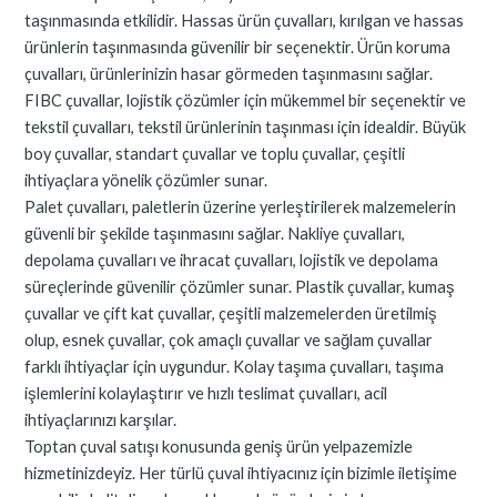
taşınmasında etkilidir. Hassas ürün çuvalları, kırılgan ve hassas
ürünlerin taşınmasında güvenilir bir seçenektir. Ürün koruma
çuvalları, ürünlerinizin hasar görmeden taşınmasını sağlar.
FIBC çuvallar, lojistik çözümler için mükemmel bir seçenektir ve
tekstil çuvalları, tekstil ürünlerinin taşınması için idealdir. Büyük
boy çuvallar, standart çuvallar ve toplu çuvallar, çeşitli
ihtiyaçlara yönelik çözümler sunar.
Palet çuvalları, paletlerin üzerine yerleştirilerek malzemelerin
güvenli bir şekilde taşınmasını sağlar. Nakliye çuvalları,
depolama çuvalları ve ihracat çuvalları, lojistik ve depolama
süreçlerinde güvenilir çözümler sunar. Plastik çuvallar, kumaş
çuvallar ve çift kat çuvallar, çeşitli malzemelerden üretilmiş
olup, esnek çuvallar, çok amaçlı çuvallar ve sağlam çuvallar
farklı ihtiyaçlar için uygundur. Kolay taşıma çuvalları, taşıma
işlemlerini kolaylaştırır ve hızlı teslimat çuvalları, acil
ihtiyaçlarınızı karşılar.
Toptan çuval satışı konusunda geniş ürün yelpazemizle
hizmetinizdeyiz. Her türlü çuval ihtiyacınız için bizimle iletişime