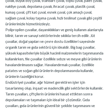
çuvalı, büyük boy çuval, standart çuval, toplu çuval, palet çuvalı,
nakliye çuvalı, depolama çuvalı, ihracat çuvalı, plastik çuval,
kumaş çuval, çift kat çuval, esnek çuval, çok amaçlı çuval,
sağlam çuval, kolay taşıma çuvalı, hızlı teslimat çuvalı gibi çeşitli
ürünlerimizle hizmetinizdeyiz.
Polipropilen çuvallar, dayanıklılıkları ve geniş kullanım alanlarıyla
bilinir, tarım ve sanayi sektörlerinde sıklıkla tercih edilir. Jüt
çuvallar, doğal yapıları ve çevre dostu özellikleri sayesinde
organik tarım ve gıda sektörü için idealdir. Big bag çuvallar,
yüksek kapasiteleriyle büyük hacimli malzemelerin taşınmasında
kullanılırken, file çuvallar özellikle sebze ve meyve gibi ürünlerin
havalandırılmasını sağlar. Havalandırmalı çuvallar, özellikle
patates ve soğan gibi ürünlerin depolanmasında kullanılır,
ürünlerin tazeliğini korur.
Endüstriyel çuvallar, ağır hizmet gerektiren işler için
tasarlanmış olup, inşaat ve madencilik gibi sektörlerde kullanılır.
Tarım çuvalları, çiftçilerin ürünlerini hasat ettikten sonra
depolamaları ve taşımaları için ideal bir çözümdür. Gıda
çuvalları, gıda ürünlerinin güvenli bir şekilde taşınmasını ve