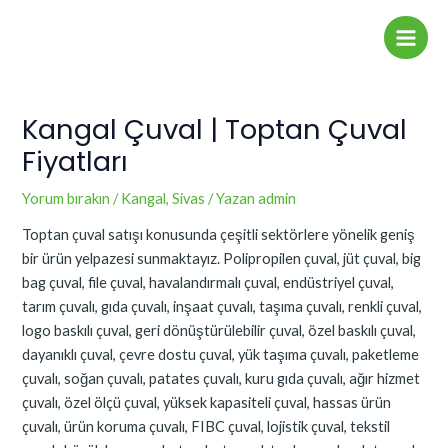
İçeriğe
Yazı
Main
atla
dolaşımı
Men
Kangal Çuval | Toptan Çuval
Fiyatları
Yorum bırakın
/
Kangal
,
Sivas
/ Yazan
admin
Toptan çuval satışı konusunda çeşitli sektörlere yönelik geniş
bir ürün yelpazesi sunmaktayız. Polipropilen çuval, jüt çuval, big
bag çuval, file çuval, havalandırmalı çuval, endüstriyel çuval,
tarım çuvalı, gıda çuvalı, inşaat çuvalı, taşıma çuvalı, renkli çuval,
logo baskılı çuval, geri dönüştürülebilir çuval, özel baskılı çuval,
dayanıklı çuval, çevre dostu çuval, yük taşıma çuvalı, paketleme
çuvalı, soğan çuvalı, patates çuvalı, kuru gıda çuvalı, ağır hizmet
çuvalı, özel ölçü çuval, yüksek kapasiteli çuval, hassas ürün
çuvalı, ürün koruma çuvalı, FIBC çuval, lojistik çuval, tekstil