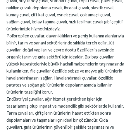
çuvalı, büyük boy çuval, standart çuval, toplu çuval, palet çuvalı,
nakliye çuvalı, depolama çuvalı, ihracat çuvalı, plastik çuval,
kumaş çuval, çift kat çuval, esnek çuval, çok amaçlı çuval,
sağlam çuval, kolay taşıma çuvalı, hızlı teslimat çuvalı gibi çeşitli
ürünlerimizle hizmetinizdeyiz.
Polipropilen çuvallar, dayanıklılıkları ve geniş kullanım alanlarıyla
bilinir, tarım ve sanayi sektörlerinde sıklıkla tercih edilir. Jüt
çuvallar, doğal yapıları ve çevre dostu özellikleri sayesinde
organik tarım ve gıda sektörü için idealdir. Big bag çuvallar,
yüksek kapasiteleriyle büyük hacimli malzemelerin taşınmasında
kullanılırken, file çuvallar özellikle sebze ve meyve gibi ürünlerin
havalandırılmasını sağlar. Havalandırmalı çuvallar, özellikle
patates ve soğan gibi ürünlerin depolanmasında kullanılır,
ürünlerin tazeliğini korur.
Endüstriyel çuvallar, ağır hizmet gerektiren işler için
tasarlanmış olup, inşaat ve madencilik gibi sektörlerde kullanılır.
Tarım çuvalları, çiftçilerin ürünlerini hasat ettikten sonra
depolamaları ve taşımaları için ideal bir çözümdür. Gıda
çuvalları, gıda ürünlerinin güvenli bir şekilde taşınmasını ve