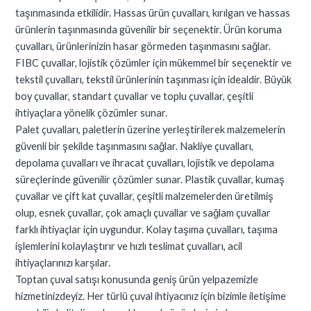
taşınmasında etkilidir. Hassas ürün çuvalları, kırılgan ve hassas
ürünlerin taşınmasında güvenilir bir seçenektir. Ürün koruma
çuvalları, ürünlerinizin hasar görmeden taşınmasını sağlar.
FIBC çuvallar, lojistik çözümler için mükemmel bir seçenektir ve
tekstil çuvalları, tekstil ürünlerinin taşınması için idealdir. Büyük
boy çuvallar, standart çuvallar ve toplu çuvallar, çeşitli
ihtiyaçlara yönelik çözümler sunar.
Palet çuvalları, paletlerin üzerine yerleştirilerek malzemelerin
güvenli bir şekilde taşınmasını sağlar. Nakliye çuvalları,
depolama çuvalları ve ihracat çuvalları, lojistik ve depolama
süreçlerinde güvenilir çözümler sunar. Plastik çuvallar, kumaş
çuvallar ve çift kat çuvallar, çeşitli malzemelerden üretilmiş
olup, esnek çuvallar, çok amaçlı çuvallar ve sağlam çuvallar
farklı ihtiyaçlar için uygundur. Kolay taşıma çuvalları, taşıma
işlemlerini kolaylaştırır ve hızlı teslimat çuvalları, acil
ihtiyaçlarınızı karşılar.
Toptan çuval satışı konusunda geniş ürün yelpazemizle
hizmetinizdeyiz. Her türlü çuval ihtiyacınız için bizimle iletişime