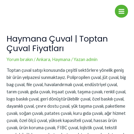
İçeriğe
Yazı
Main
atla
dolaşımı
Men
Haymana Çuval | Toptan
Çuval Fiyatları
Yorum bırakın
/
Ankara
,
Haymana
/ Yazan
admin
Toptan çuval satışı konusunda çeşitli sektörlere yönelik geniş
bir ürün yelpazesi sunmaktayız. Polipropilen çuval, jüt çuval, big
bag çuval, file çuval, havalandırmalı çuval, endüstriyel çuval,
tarım çuvalı, gıda çuvalı, inşaat çuvalı, taşıma çuvalı, renkli çuval,
logo baskılı çuval, geri dönüştürülebilir çuval, özel baskılı çuval,
dayanıklı çuval, çevre dostu çuval, yük taşıma çuvalı, paketleme
çuvalı, soğan çuvalı, patates çuvalı, kuru gıda çuvalı, ağır hizmet
çuvalı, özel ölçü çuval, yüksek kapasiteli çuval, hassas ürün
çuvalı, ürün koruma çuvalı, FIBC çuval, lojistik çuval, tekstil