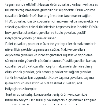
taşınmasında etkilidir. Hassas ürün çuvalları, kırılgan ve hassas
ürünlerin taşınmasında güvenilir bir seçenektir. Ürün koruma
çuvalları, ürünlerinizin hasar görmeden taşınmasını sağlar.
FIBC çuvallar, lojistik çözümler için mükemmel bir seçenektir ve
tekstil çuvalları, tekstil ürünlerinin taşınması için idealdir. Büyük
boy çuvallar, standart çuvallar ve toplu çuvallar, çeşitli
ihtiyaçlara yönelik çözümler sunar.
Palet çuvalları, paletlerin üzerine yerleştirilerek malzemelerin
güvenli bir şekilde taşınmasını sağlar. Nakliye çuvalları,
depolama çuvalları ve ihracat çuvalları, lojistik ve depolama
süreçlerinde güvenilir çözümler sunar. Plastik çuvallar, kumaş
çuvallar ve çift kat çuvallar, çeşitli malzemelerden üretilmiş
olup, esnek çuvallar, çok amaçlı çuvallar ve sağlam çuvallar
farklı ihtiyaçlar için uygundur. Kolay taşıma çuvalları, taşıma
işlemlerini kolaylaştırır ve hızlı teslimat çuvalları, acil
ihtiyaçlarınızı karşılar.
Toptan çuval satışı konusunda geniş ürün yelpazemizle
hizmetinizdeyiz. Her türlü çuval ihtiyacınız için bizimle iletişime