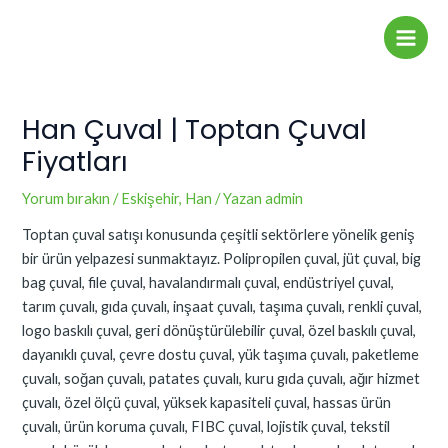
İçeriğe
Yazı
Main
atla
dolaşımı
Men
Han Çuval | Toptan Çuval
Fiyatları
Yorum bırakın
/
Eskişehir
,
Han
/ Yazan
admin
Toptan çuval satışı konusunda çeşitli sektörlere yönelik geniş
bir ürün yelpazesi sunmaktayız. Polipropilen çuval, jüt çuval, big
bag çuval, file çuval, havalandırmalı çuval, endüstriyel çuval,
tarım çuvalı, gıda çuvalı, inşaat çuvalı, taşıma çuvalı, renkli çuval,
logo baskılı çuval, geri dönüştürülebilir çuval, özel baskılı çuval,
dayanıklı çuval, çevre dostu çuval, yük taşıma çuvalı, paketleme
çuvalı, soğan çuvalı, patates çuvalı, kuru gıda çuvalı, ağır hizmet
çuvalı, özel ölçü çuval, yüksek kapasiteli çuval, hassas ürün
çuvalı, ürün koruma çuvalı, FIBC çuval, lojistik çuval, tekstil