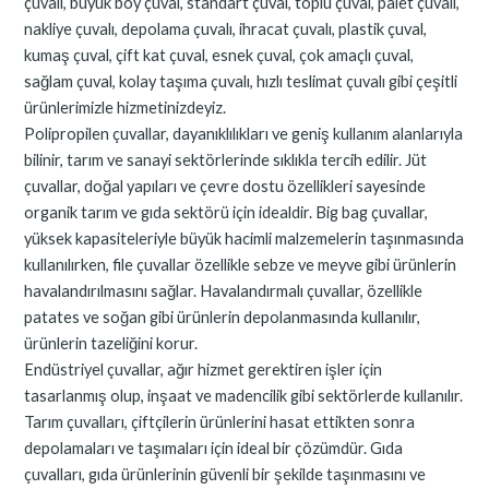
çuvalı, büyük boy çuval, standart çuval, toplu çuval, palet çuvalı,
nakliye çuvalı, depolama çuvalı, ihracat çuvalı, plastik çuval,
kumaş çuval, çift kat çuval, esnek çuval, çok amaçlı çuval,
sağlam çuval, kolay taşıma çuvalı, hızlı teslimat çuvalı gibi çeşitli
ürünlerimizle hizmetinizdeyiz.
Polipropilen çuvallar, dayanıklılıkları ve geniş kullanım alanlarıyla
bilinir, tarım ve sanayi sektörlerinde sıklıkla tercih edilir. Jüt
çuvallar, doğal yapıları ve çevre dostu özellikleri sayesinde
organik tarım ve gıda sektörü için idealdir. Big bag çuvallar,
yüksek kapasiteleriyle büyük hacimli malzemelerin taşınmasında
kullanılırken, file çuvallar özellikle sebze ve meyve gibi ürünlerin
havalandırılmasını sağlar. Havalandırmalı çuvallar, özellikle
patates ve soğan gibi ürünlerin depolanmasında kullanılır,
ürünlerin tazeliğini korur.
Endüstriyel çuvallar, ağır hizmet gerektiren işler için
tasarlanmış olup, inşaat ve madencilik gibi sektörlerde kullanılır.
Tarım çuvalları, çiftçilerin ürünlerini hasat ettikten sonra
depolamaları ve taşımaları için ideal bir çözümdür. Gıda
çuvalları, gıda ürünlerinin güvenli bir şekilde taşınmasını ve