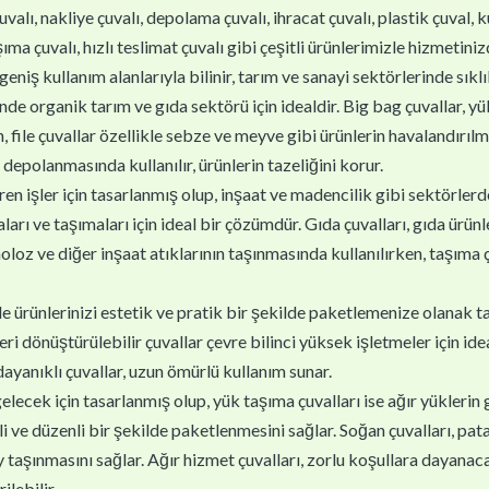
uvalı, nakliye çuvalı, depolama çuvalı, ihracat çuvalı, plastik çuval, 
ma çuvalı, hızlı teslimat çuvalı gibi çeşitli ürünlerimizle hizmetiniz
geniş kullanım alanlarıyla bilinir, tarım ve sanayi sektörlerinde sıklık
inde organik tarım ve gıda sektörü için idealdir. Big bag çuvallar, 
 file çuvallar özellikle sebze ve meyve gibi ürünlerin havalandırılm
 depolanmasında kullanılır, ürünlerin tazeliğini korur.
en işler için tasarlanmış olup, inşaat ve madencilik gibi sektörlerde k
arı ve taşımaları için ideal bir çözümdür. Gıda çuvalları, gıda ürünl
oloz ve diğer inşaat atıklarının taşınmasında kullanılırken, taşıma çu
yle ürünlerinizi estetik ve pratik bir şekilde paketlemenize olanak ta
 dönüştürülebilir çuvallar çevre bilinci yüksek işletmeler için ideal
 dayanıklı çuvallar, uzun ömürlü kullanım sunar.
gelecek için tasarlanmış olup, yük taşıma çuvalları ise ağır yüklerin 
i ve düzenli bir şekilde paketlenmesini sağlar. Soğan çuvalları, patat
 taşınmasını sağlar. Ağır hizmet çuvalları, zorlu koşullara dayanaca
ilebilir.