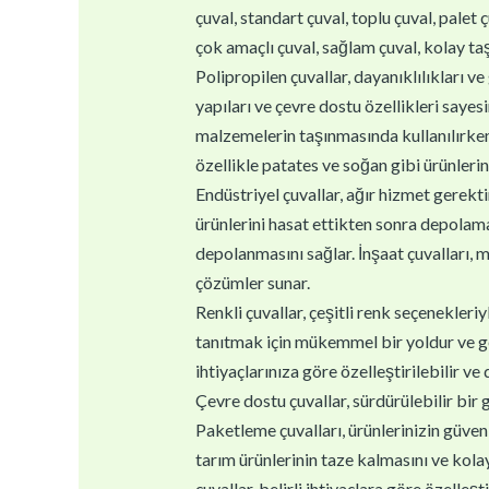
çuval, standart çuval, toplu çuval, palet ç
çok amaçlı çuval, sağlam çuval, kolay taşı
Polipropilen çuvallar, dayanıklılıkları ve 
yapıları ve çevre dostu özellikleri sayes
malzemelerin taşınmasında kullanılırken,
özellikle patates ve soğan gibi ürünlerin
Endüstriyel çuvallar, ağır hizmet gerektir
ürünlerini hasat ettikten sonra depolamal
depolanmasını sağlar. İnşaat çuvalları, m
çözümler sunar.
Renkli çuvallar, çeşitli renk seçenekleri
tanıtmak için mükemmel bir yoldur ve geri
ihtiyaçlarınıza göre özelleştirilebilir ve
Çevre dostu çuvallar, sürdürülebilir bir 
Paketleme çuvalları, ürünlerinizin güvenl
tarım ürünlerinin taze kalmasını ve kolay
çuvallar, belirli ihtiyaçlara göre özelleştir