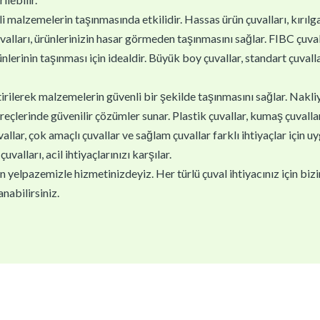
i malzemelerin taşınmasında etkilidir. Hassas ürün çuvalları, kırıl
valları, ürünlerinizin hasar görmeden taşınmasını sağlar. FIBC çuva
ünlerinin taşınması için idealdir. Büyük boy çuvallar, standart çuvallar
ştirilerek malzemelerin güvenli bir şekilde taşınmasını sağlar. Nakli
reçlerinde güvenilir çözümler sunar. Plastik çuvallar, kumaş çuvallar v
lar, çok amaçlı çuvallar ve sağlam çuvallar farklı ihtiyaçlar için u
çuvalları, acil ihtiyaçlarınızı karşılar.
yelpazemizle hizmetinizdeyiz. Her türlü çuval ihtiyacınız için biziml
nabilirsiniz.