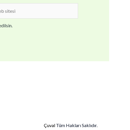
b
i
dilsin.
Çuval
Tüm Hakları Saklıdır.