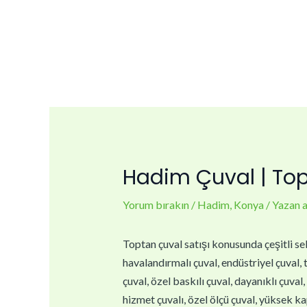
İçeriğe
Yazı
atla
dolaşımı
Hadim Çuval | Top
Yorum bırakın
/
Hadim
,
Konya
/ Yazan
Toptan çuval satışı konusunda çeşitli sek
havalandırmalı çuval, endüstriyel çuval, t
çuval, özel baskılı çuval, dayanıklı çuval
hizmet çuvalı, özel ölçü çuval, yüksek kap