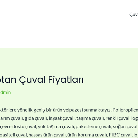
Çuv
tan Çuval Fiyatları
admin
törlere yönelik geniş bir ürün yelpazesi sunmaktayız. Polipropilen çu
arım çuvalı, gıda çuvalı, inşaat çuvalı, taşıma çuvalı, renkli çuval, lo
, çevre dostu çuval, yük taşıma çuvalı, paketleme çuvalı, soğan çuvalı,
asiteli çuval, hassas ürün çuvalı, ürün koruma çuvalı, FIBC çuval, loj