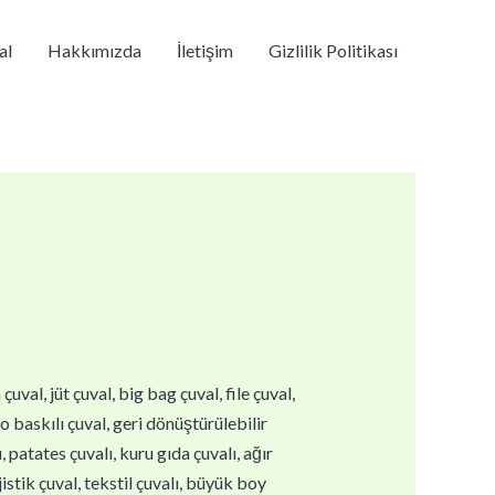
al
Hakkımızda
İletişim
Gizlilik Politikası
val, jüt çuval, big bag çuval, file çuval,
go baskılı çuval, geri dönüştürülebilir
 patates çuvalı, kuru gıda çuvalı, ağır
istik çuval, tekstil çuvalı, büyük boy