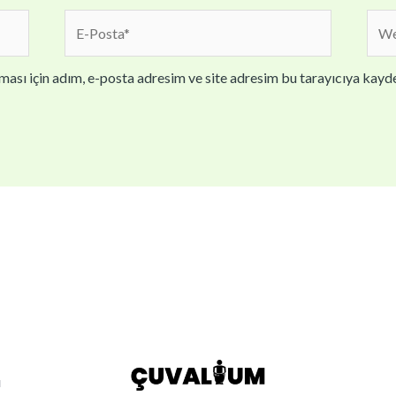
E-
We
Posta*
sites
ası için adım, e-posta adresim ve site adresim bu tarayıcıya kayde
ı