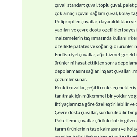
çuval, standart çuval, toplu çuval, palet ç
çok amaçlı çuval, sağlam çuval, kolay taşı
Polipropilen çuvallar, dayanıklılıkları ve 
yapıları ve çevre dostu özellikleri sayes
malzemelerin taşınmasında kullanılırken,
özellikle patates ve soğan gibi ürünlerin
Endüstriyel çuvallar, ağır hizmet gerektir
ürünlerini hasat ettikten sonra depolamal
depolanmasını sağlar. İnşaat çuvalları, m
çözümler sunar.
Renkli çuvallar, çeşitli renk seçenekleri
tanıtmak için mükemmel bir yoldur ve geri
ihtiyaçlarınıza göre özelleştirilebilir ve
Çevre dostu çuvallar, sürdürülebilir bir 
Paketleme çuvalları, ürünlerinizin güvenl
tarım ürünlerinin taze kalmasını ve kolay
çuvallar, belirli ihtiyaçlara göre özelleştir