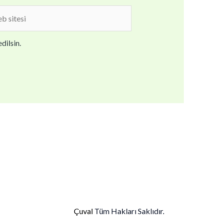
b
i
dilsin.
Çuval
Tüm Hakları Saklıdır.