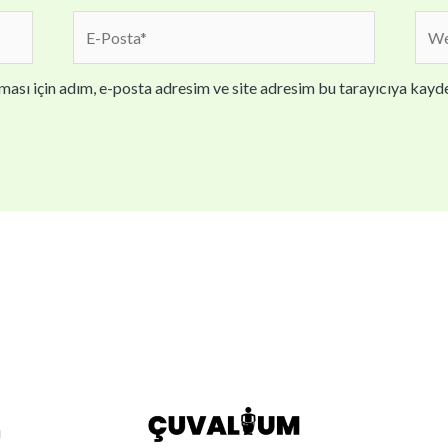
E-
We
Posta*
sites
ası için adım, e-posta adresim ve site adresim bu tarayıcıya kayde
ı