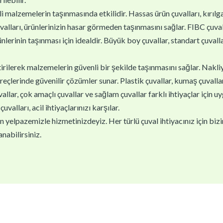
i malzemelerin taşınmasında etkilidir. Hassas ürün çuvalları, kırıl
valları, ürünlerinizin hasar görmeden taşınmasını sağlar. FIBC çuva
ünlerinin taşınması için idealdir. Büyük boy çuvallar, standart çuvallar
ştirilerek malzemelerin güvenli bir şekilde taşınmasını sağlar. Nakli
reçlerinde güvenilir çözümler sunar. Plastik çuvallar, kumaş çuvallar v
lar, çok amaçlı çuvallar ve sağlam çuvallar farklı ihtiyaçlar için u
çuvalları, acil ihtiyaçlarınızı karşılar.
yelpazemizle hizmetinizdeyiz. Her türlü çuval ihtiyacınız için biziml
nabilirsiniz.