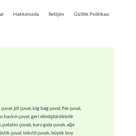
al
Hakkımızda
İletişim
Gizlilik Politikası
val, jüt çuval, big bag çuval, file çuval,
go baskılı çuval, geri dönüştürülebilir
 patates çuvalı, kuru gıda çuvalı, ağır
istik çuval, tekstil çuvalı, büyük boy