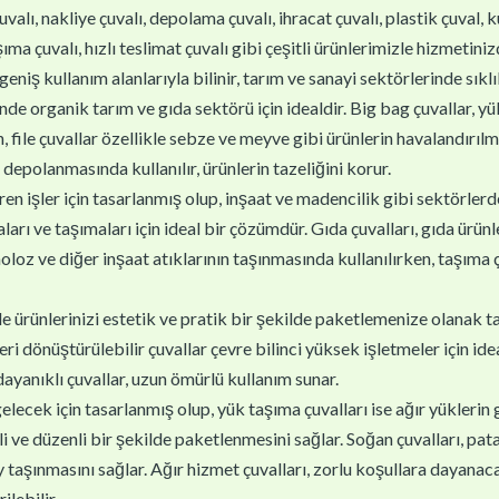
uvalı, nakliye çuvalı, depolama çuvalı, ihracat çuvalı, plastik çuval, 
ma çuvalı, hızlı teslimat çuvalı gibi çeşitli ürünlerimizle hizmetiniz
geniş kullanım alanlarıyla bilinir, tarım ve sanayi sektörlerinde sıklık
inde organik tarım ve gıda sektörü için idealdir. Big bag çuvallar, 
 file çuvallar özellikle sebze ve meyve gibi ürünlerin havalandırılm
 depolanmasında kullanılır, ürünlerin tazeliğini korur.
en işler için tasarlanmış olup, inşaat ve madencilik gibi sektörlerde k
arı ve taşımaları için ideal bir çözümdür. Gıda çuvalları, gıda ürünl
oloz ve diğer inşaat atıklarının taşınmasında kullanılırken, taşıma çu
yle ürünlerinizi estetik ve pratik bir şekilde paketlemenize olanak ta
 dönüştürülebilir çuvallar çevre bilinci yüksek işletmeler için ideal
 dayanıklı çuvallar, uzun ömürlü kullanım sunar.
gelecek için tasarlanmış olup, yük taşıma çuvalları ise ağır yüklerin 
i ve düzenli bir şekilde paketlenmesini sağlar. Soğan çuvalları, patat
 taşınmasını sağlar. Ağır hizmet çuvalları, zorlu koşullara dayanaca
ilebilir.