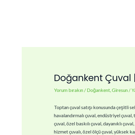
İçeriğe
Yazı
atla
dolaşımı
Doğankent Çuval |
Yorum bırakın
/
Doğankent
,
Giresun
/ Y
Toptan çuval satışı konusunda çeşitli sek
havalandırmalı çuval, endüstriyel çuval, t
çuval, özel baskılı çuval, dayanıklı çuval
hizmet çuvalı, özel ölçü çuval, yüksek kap