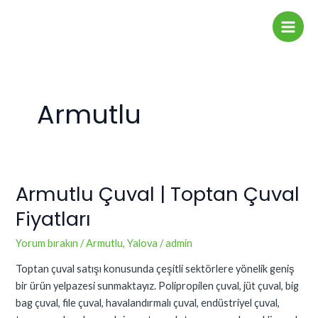
İçeriğe
Main
atla
Men
Armutlu
Armutlu Çuval | Toptan Çuval
Armutlu
Çuval
Fiyatları
|
Toptan
Yorum bırakın
/
Armutlu
,
Yalova
/
admin
Çuval
Toptan çuval satışı konusunda çeşitli sektörlere yönelik geniş
Fiyatları
bir ürün yelpazesi sunmaktayız. Polipropilen çuval, jüt çuval, big
bag çuval, file çuval, havalandırmalı çuval, endüstriyel çuval,