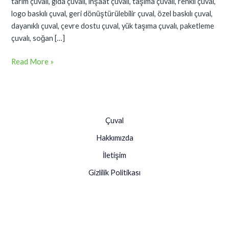
tarım çuvalı, gıda çuvalı, inşaat çuvalı, taşıma çuvalı, renkli çuval,
logo baskılı çuval, geri dönüştürülebilir çuval, özel baskılı çuval,
dayanıklı çuval, çevre dostu çuval, yük taşıma çuvalı, paketleme
çuvalı, soğan […]
Read More »
Çuval
Hakkımızda
İletişim
Gizlilik Politikası