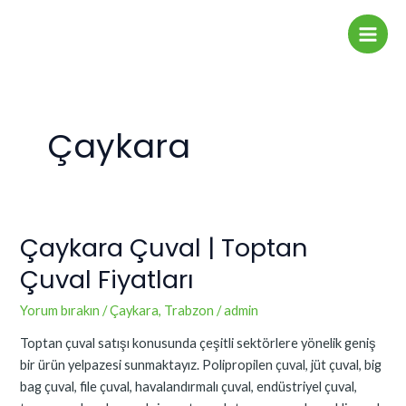
İçeriğe
Main
atla
Men
Çaykara
Çaykara Çuval | Toptan
Çaykara
Çuval
Çuval Fiyatları
|
Toptan
Yorum bırakın
/
Çaykara
,
Trabzon
/
admin
Çuval
Toptan çuval satışı konusunda çeşitli sektörlere yönelik geniş
Fiyatları
bir ürün yelpazesi sunmaktayız. Polipropilen çuval, jüt çuval, big
bag çuval, file çuval, havalandırmalı çuval, endüstriyel çuval,