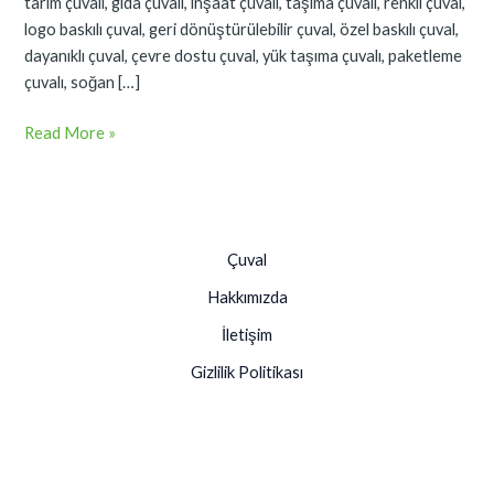
tarım çuvalı, gıda çuvalı, inşaat çuvalı, taşıma çuvalı, renkli çuval,
logo baskılı çuval, geri dönüştürülebilir çuval, özel baskılı çuval,
dayanıklı çuval, çevre dostu çuval, yük taşıma çuvalı, paketleme
çuvalı, soğan […]
Read More »
Çuval
Hakkımızda
İletişim
Gizlilik Politikası