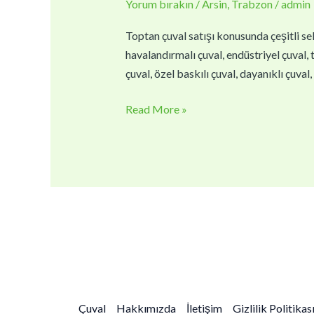
Yorum bırakın
/
Arsin
,
Trabzon
/
admin
|
Toptan
Toptan çuval satışı konusunda çeşitli sek
Çuval
havalandırmalı çuval, endüstriyel çuval, t
Fiyatları
çuval, özel baskılı çuval, dayanıklı çuva
Read More »
Çuval
Hakkımızda
İletişim
Gizlilik Politikas