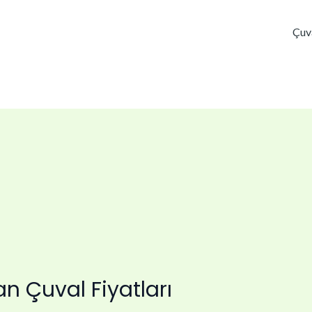
Çuv
an Çuval Fiyatları