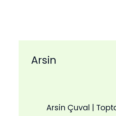
İçeriğe
atla
Arsin
Arsin Çuval | Topt
Arsin
Çuval