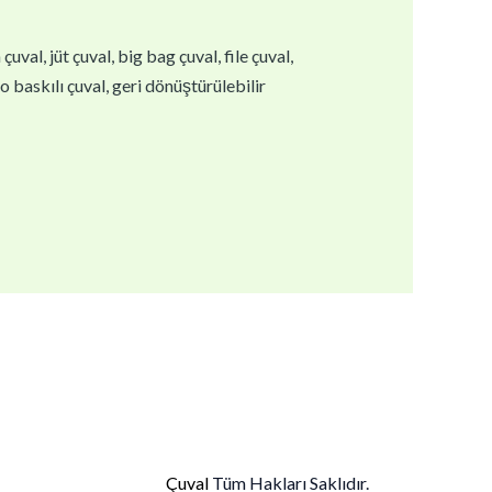
val, jüt çuval, big bag çuval, file çuval,
go baskılı çuval, geri dönüştürülebilir
Çuval
Tüm Hakları Saklıdır.