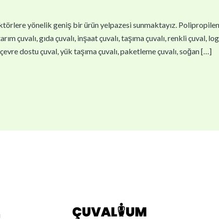
törlere yönelik geniş bir ürün yelpazesi sunmaktayız. Polipropilen çu
arım çuvalı, gıda çuvalı, inşaat çuvalı, taşıma çuvalı, renkli çuval, lo
l, çevre dostu çuval, yük taşıma çuvalı, paketleme çuvalı, soğan […]
ı