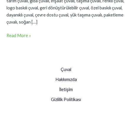
tarım çuvalı, gıda çuvalı, inşaat çuvalı, taşıma çuvalı, renkli çuval,
logo baskılı çuval, geri dönüştürülebilir çuval, özel baskılı çuval,
dayanıklı çuval, çevre dostu çuval, yük taşıma çuvalı, paketleme
çuvalı, soğan […]
Read More »
Çuval
Hakkımızda
İletişim
Gizlilik Politikası