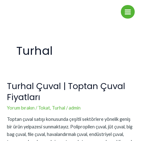
İçeriğe
Main
atla
Men
Turhal
Turhal Çuval | Toptan Çuval
Turhal
Çuval
Fiyatları
|
Toptan
Yorum bırakın
/
Tokat
,
Turhal
/
admin
Çuval
Toptan çuval satışı konusunda çeşitli sektörlere yönelik geniş
Fiyatları
bir ürün yelpazesi sunmaktayız. Polipropilen çuval, jüt çuval, big
bag çuval, file çuval, havalandırmalı çuval, endüstriyel çuval,