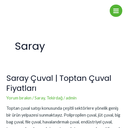
İçeriğe
Main
atla
Men
Saray
Saray Çuval | Toptan Çuval
Saray
Çuval
Fiyatları
|
Toptan
Yorum bırakın
/
Saray
,
Tekirdağ
/
admin
Çuval
Toptan çuval satışı konusunda çeşitli sektörlere yönelik geniş
Fiyatları
bir ürün yelpazesi sunmaktayız. Polipropilen çuval, jüt çuval, big
bag çuval, file çuval, havalandırmalı çuval, endüstriyel çuval,