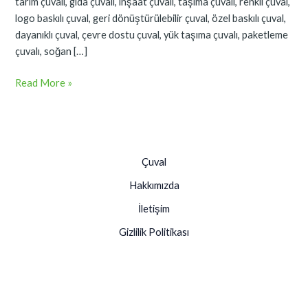
tarım çuvalı, gıda çuvalı, inşaat çuvalı, taşıma çuvalı, renkli çuval,
logo baskılı çuval, geri dönüştürülebilir çuval, özel baskılı çuval,
dayanıklı çuval, çevre dostu çuval, yük taşıma çuvalı, paketleme
çuvalı, soğan […]
Read More »
Çuval
Hakkımızda
İletişim
Gizlilik Politikası