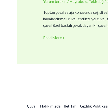
Yorum bırakın
/
Hayrabolu
,
Tekirdağ
/
|
Toptan
Toptan çuval satışı konusunda çeşitli sek
Çuval
havalandırmalı çuval, endüstriyel çuval, t
Fiyatları
çuval, özel baskılı çuval, dayanıklı çuva
Read More »
Çuval
Hakkımızda
İletişim
Gizlilik Politikas