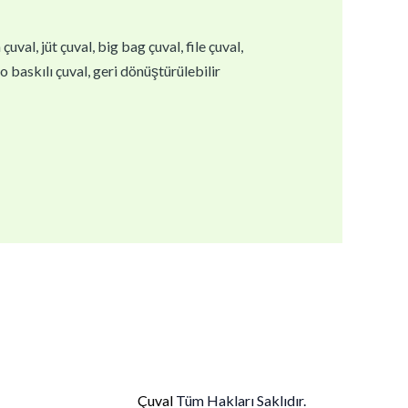
val, jüt çuval, big bag çuval, file çuval,
go baskılı çuval, geri dönüştürülebilir
Çuval
Tüm Hakları Saklıdır.