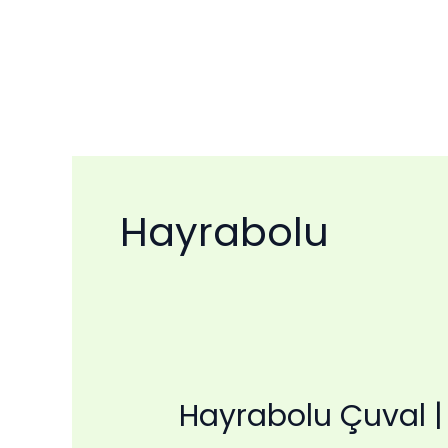
İçeriğe
atla
Hayrabolu
Hayrabolu Çuval | 
Hayrabolu
Çuval