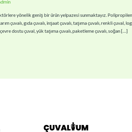
admin
törlere yönelik geniş bir ürün yelpazesi sunmaktayız. Polipropilen çu
arım çuvalı, gıda çuvalı, inşaat çuvalı, taşıma çuvalı, renkli çuval, lo
l, çevre dostu çuval, yük taşıma çuvalı, paketleme çuvalı, soğan […]
ı