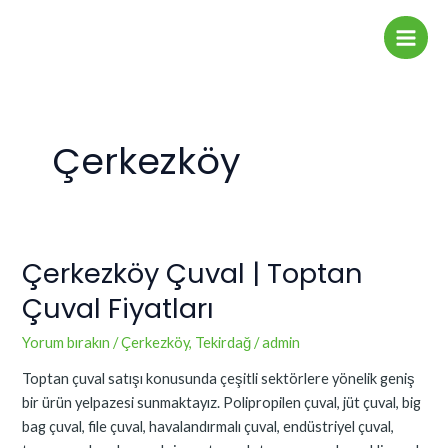
İçeriğe
Main
atla
Men
Çerkezköy
Çerkezköy Çuval | Toptan
Çerkezköy
Çuval
Çuval Fiyatları
|
Toptan
Yorum bırakın
/
Çerkezköy
,
Tekirdağ
/
admin
Çuval
Toptan çuval satışı konusunda çeşitli sektörlere yönelik geniş
Fiyatları
bir ürün yelpazesi sunmaktayız. Polipropilen çuval, jüt çuval, big
bag çuval, file çuval, havalandırmalı çuval, endüstriyel çuval,