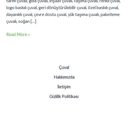
tarım çuvalı, gıda çuvalı, inşaat çuvalı, taşıma çuvalı, renkli çuval,
logo baskılı çuval, geri dönüştürülebilir çuval, özel baskılı çuval,
dayanıklı çuval, çevre dostu çuval, yük taşıma çuvalı, paketleme
çuvalı, soğan […]
Read More »
Çuval
Hakkımızda
İletişim
Gizlilik Politikası