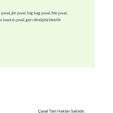
val, jüt çuval, big bag çuval, file çuval,
go baskılı çuval, geri dönüştürülebilir
Çuval
Tüm Hakları Saklıdır.