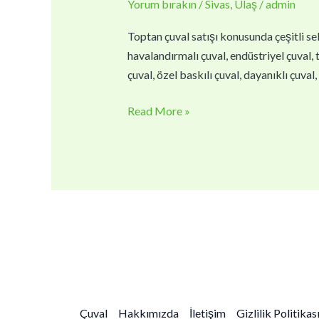
Yorum bırakın
/
Sivas
,
Ulaş
/
admin
|
Toptan
Toptan çuval satışı konusunda çeşitli sek
Çuval
havalandırmalı çuval, endüstriyel çuval, t
Fiyatları
çuval, özel baskılı çuval, dayanıklı çuva
Read More »
Çuval
Hakkımızda
İletişim
Gizlilik Politikas