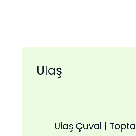
İçeriğe
atla
Ulaş
Ulaş Çuval | Topta
Ulaş
Çuval