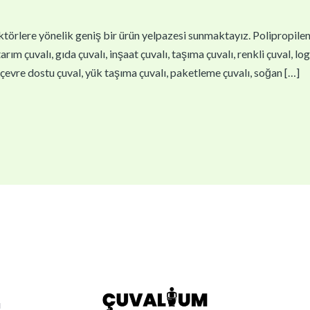
törlere yönelik geniş bir ürün yelpazesi sunmaktayız. Polipropilen çu
arım çuvalı, gıda çuvalı, inşaat çuvalı, taşıma çuvalı, renkli çuval, lo
l, çevre dostu çuval, yük taşıma çuvalı, paketleme çuvalı, soğan […]
ı