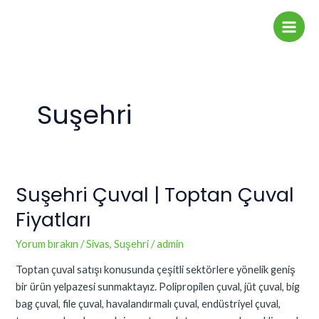
İçeriğe
Main
atla
Men
Suşehri
Suşehri Çuval | Toptan Çuval
Suşehri
Çuval
Fiyatları
|
Toptan
Yorum bırakın
/
Sivas
,
Suşehri
/
admin
Çuval
Toptan çuval satışı konusunda çeşitli sektörlere yönelik geniş
Fiyatları
bir ürün yelpazesi sunmaktayız. Polipropilen çuval, jüt çuval, big
bag çuval, file çuval, havalandırmalı çuval, endüstriyel çuval,