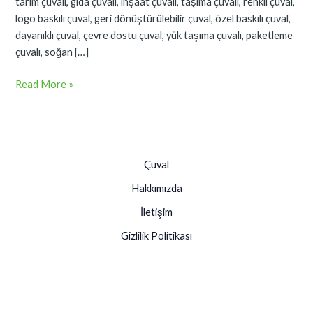
tarım çuvalı, gıda çuvalı, inşaat çuvalı, taşıma çuvalı, renkli çuval,
logo baskılı çuval, geri dönüştürülebilir çuval, özel baskılı çuval,
dayanıklı çuval, çevre dostu çuval, yük taşıma çuvalı, paketleme
çuvalı, soğan […]
Read More »
Çuval
Hakkımızda
İletişim
Gizlilik Politikası