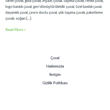
tarım çuvalı, gıda çuvalı, inşaat çuvalı, taşıma çuvalı, renkli çuval,
logo baskılı çuval, geri dönüştürülebilir çuval, özel baskılı çuval,
dayanıklı çuval, çevre dostu çuval, yük taşıma çuvalı, paketleme
çuvalı, soğan […]
Read More »
Çuval
Hakkımızda
İletişim
Gizlilik Politikası