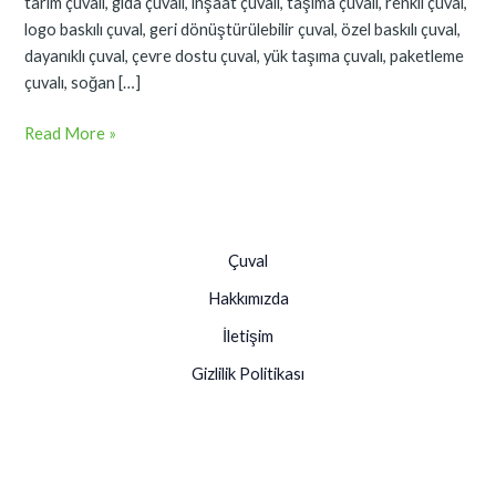
tarım çuvalı, gıda çuvalı, inşaat çuvalı, taşıma çuvalı, renkli çuval,
logo baskılı çuval, geri dönüştürülebilir çuval, özel baskılı çuval,
dayanıklı çuval, çevre dostu çuval, yük taşıma çuvalı, paketleme
çuvalı, soğan […]
Read More »
Çuval
Hakkımızda
İletişim
Gizlilik Politikası