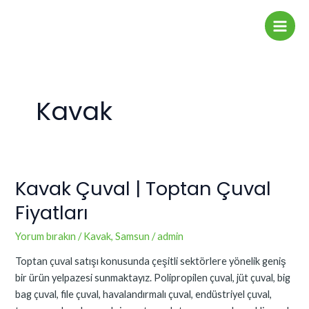
İçeriğe
Main
atla
Men
Kavak
Kavak Çuval | Toptan Çuval
Kavak
Çuval
Fiyatları
|
Toptan
Yorum bırakın
/
Kavak
,
Samsun
/
admin
Çuval
Toptan çuval satışı konusunda çeşitli sektörlere yönelik geniş
Fiyatları
bir ürün yelpazesi sunmaktayız. Polipropilen çuval, jüt çuval, big
bag çuval, file çuval, havalandırmalı çuval, endüstriyel çuval,