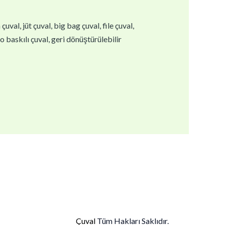
val, jüt çuval, big bag çuval, file çuval,
go baskılı çuval, geri dönüştürülebilir
Çuval
Tüm Hakları Saklıdır.