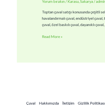
Yorum bırakın
/
Karasu
,
Sakarya
/
admi
|
Toptan
Toptan çuval satışı konusunda çeşitli sek
Çuval
havalandırmalı çuval, endüstriyel çuval, t
Fiyatları
çuval, özel baskılı çuval, dayanıklı çuva
Read More »
Çuval
Hakkımızda
İletişim
Gizlilik Politikas