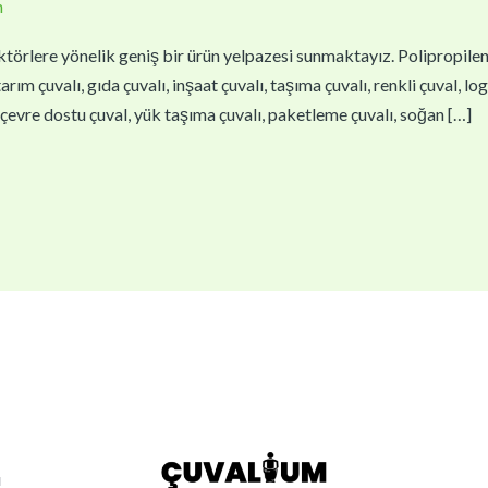
n
törlere yönelik geniş bir ürün yelpazesi sunmaktayız. Polipropilen çu
arım çuvalı, gıda çuvalı, inşaat çuvalı, taşıma çuvalı, renkli çuval, lo
l, çevre dostu çuval, yük taşıma çuvalı, paketleme çuvalı, soğan […]
ı