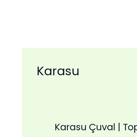
İçeriğe
atla
Karasu
Karasu Çuval | Top
Karasu
Çuval