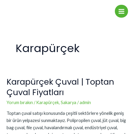
İçeriğe
Main
atla
Men
Karapürçek
Karapürçek Çuval | Toptan
Karapürçek
Çuval
Çuval Fiyatları
|
Toptan
Yorum bırakın
/
Karapürçek
,
Sakarya
/
admin
Çuval
Toptan çuval satışı konusunda çeşitli sektörlere yönelik geniş
Fiyatları
bir ürün yelpazesi sunmaktayız. Polipropilen çuval, jüt çuval, big
bag çuval, file çuval, havalandırmalı çuval, endüstriyel çuval,