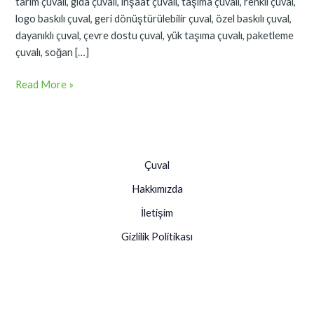
tarım çuvalı, gıda çuvalı, inşaat çuvalı, taşıma çuvalı, renkli çuval,
logo baskılı çuval, geri dönüştürülebilir çuval, özel baskılı çuval,
dayanıklı çuval, çevre dostu çuval, yük taşıma çuvalı, paketleme
çuvalı, soğan […]
Read More »
Çuval
Hakkımızda
İletişim
Gizlilik Politikası