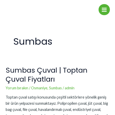
İçeriğe
Main
atla
Men
Sumbas
Sumbas Çuval | Toptan
Sumbas
Çuval
Çuval Fiyatları
|
Toptan
Yorum bırakın
/
Osmaniye
,
Sumbas
/
admin
Çuval
Toptan çuval satışı konusunda çeşitli sektörlere yönelik geniş
Fiyatları
bir ürün yelpazesi sunmaktayız. Polipropilen çuval, jüt çuval, big
bag çuval, file çuval, havalandırmalı çuval, endüstriyel çuval,