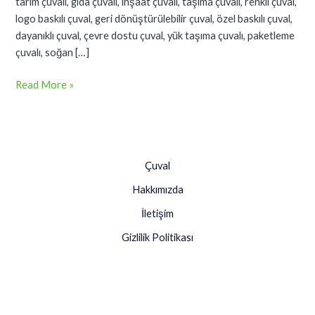
tarım çuvalı, gıda çuvalı, inşaat çuvalı, taşıma çuvalı, renkli çuval,
logo baskılı çuval, geri dönüştürülebilir çuval, özel baskılı çuval,
dayanıklı çuval, çevre dostu çuval, yük taşıma çuvalı, paketleme
çuvalı, soğan […]
Read More »
Çuval
Hakkımızda
İletişim
Gizlilik Politikası