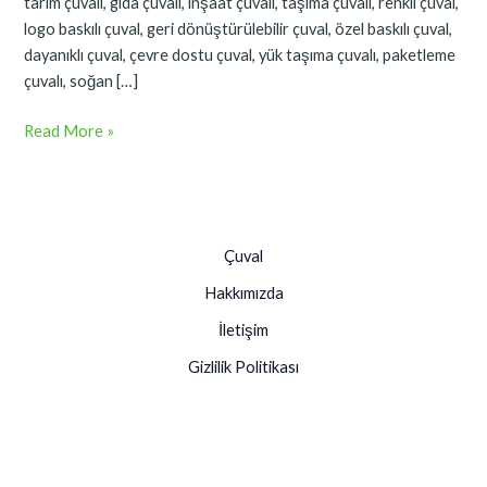
tarım çuvalı, gıda çuvalı, inşaat çuvalı, taşıma çuvalı, renkli çuval,
logo baskılı çuval, geri dönüştürülebilir çuval, özel baskılı çuval,
dayanıklı çuval, çevre dostu çuval, yük taşıma çuvalı, paketleme
çuvalı, soğan […]
Read More »
Çuval
Hakkımızda
İletişim
Gizlilik Politikası