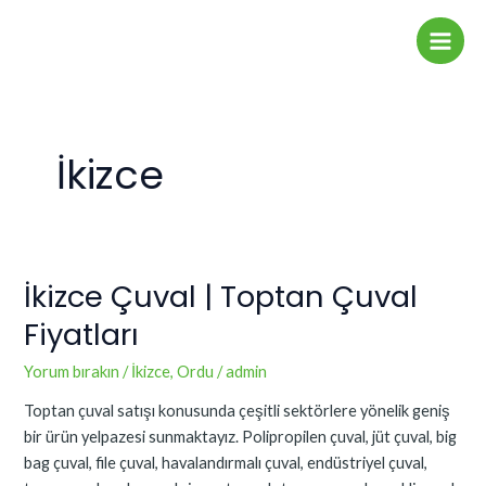
İçeriğe
Main
atla
Men
İkizce
İkizce Çuval | Toptan Çuval
İkizce
Çuval
Fiyatları
|
Toptan
Yorum bırakın
/
İkizce
,
Ordu
/
admin
Çuval
Toptan çuval satışı konusunda çeşitli sektörlere yönelik geniş
Fiyatları
bir ürün yelpazesi sunmaktayız. Polipropilen çuval, jüt çuval, big
bag çuval, file çuval, havalandırmalı çuval, endüstriyel çuval,