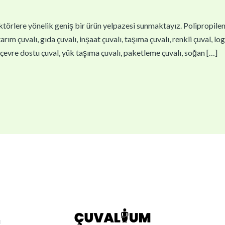
törlere yönelik geniş bir ürün yelpazesi sunmaktayız. Polipropilen çu
arım çuvalı, gıda çuvalı, inşaat çuvalı, taşıma çuvalı, renkli çuval, lo
l, çevre dostu çuval, yük taşıma çuvalı, paketleme çuvalı, soğan […]
ı