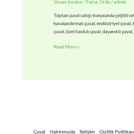
Yorum bırakın
/
Fatsa
,
Ordu
/
admin
|
Toptan
Toptan çuval satışı konusunda çeşitli sek
Çuval
havalandırmalı çuval, endüstriyel çuval, t
Fiyatları
çuval, özel baskılı çuval, dayanıklı çuva
Read More »
Çuval
Hakkımızda
İletişim
Gizlilik Politikas