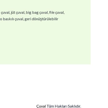
val, jüt çuval, big bag çuval, file çuval,
go baskılı çuval, geri dönüştürülebilir
Çuval
Tüm Hakları Saklıdır.