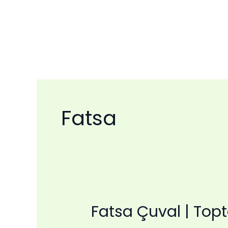
İçeriğe
atla
Fatsa
Fatsa Çuval | Topt
Fatsa
Çuval