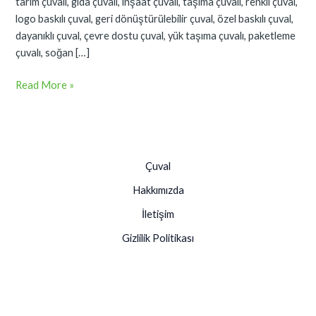
tarım çuvalı, gıda çuvalı, inşaat çuvalı, taşıma çuvalı, renkli çuval,
logo baskılı çuval, geri dönüştürülebilir çuval, özel baskılı çuval,
dayanıklı çuval, çevre dostu çuval, yük taşıma çuvalı, paketleme
çuvalı, soğan […]
Read More »
Çuval
Hakkımızda
İletişim
Gizlilik Politikası