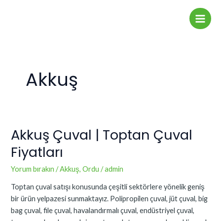
İçeriğe
Main
atla
Men
Akkuş
Akkuş Çuval | Toptan Çuval
Akkuş
Çuval
Fiyatları
|
Toptan
Yorum bırakın
/
Akkuş
,
Ordu
/
admin
Çuval
Toptan çuval satışı konusunda çeşitli sektörlere yönelik geniş
Fiyatları
bir ürün yelpazesi sunmaktayız. Polipropilen çuval, jüt çuval, big
bag çuval, file çuval, havalandırmalı çuval, endüstriyel çuval,