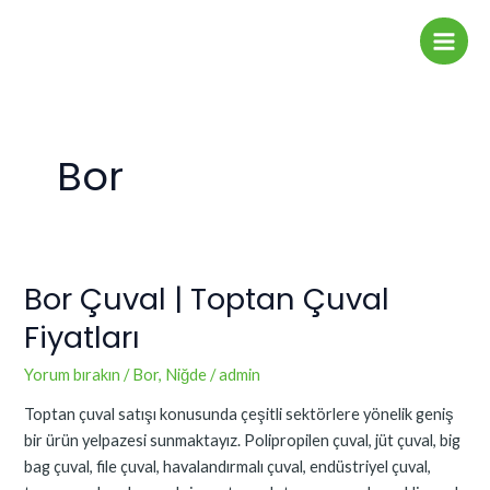
İçeriğe
Main
atla
Men
Bor
Bor Çuval | Toptan Çuval
Bor
Çuval
Fiyatları
|
Toptan
Yorum bırakın
/
Bor
,
Niğde
/
admin
Çuval
Toptan çuval satışı konusunda çeşitli sektörlere yönelik geniş
Fiyatları
bir ürün yelpazesi sunmaktayız. Polipropilen çuval, jüt çuval, big
bag çuval, file çuval, havalandırmalı çuval, endüstriyel çuval,