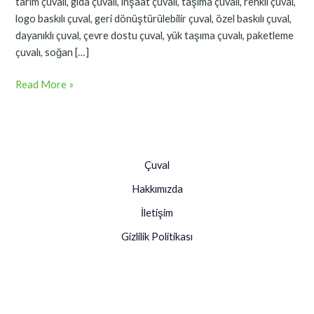
tarım çuvalı, gıda çuvalı, inşaat çuvalı, taşıma çuvalı, renkli çuval,
logo baskılı çuval, geri dönüştürülebilir çuval, özel baskılı çuval,
dayanıklı çuval, çevre dostu çuval, yük taşıma çuvalı, paketleme
çuvalı, soğan […]
Read More »
Çuval
Hakkımızda
İletişim
Gizlilik Politikası