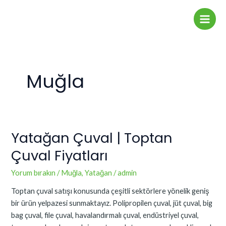
İçeriğe
Post
Main
atla
pagination
Men
Muğla
Yatağan Çuval | Toptan
Yatağan
Çuval
Çuval Fiyatları
|
Toptan
Yorum bırakın
/
Muğla
,
Yatağan
/
admin
Çuval
Toptan çuval satışı konusunda çeşitli sektörlere yönelik geniş
Fiyatları
bir ürün yelpazesi sunmaktayız. Polipropilen çuval, jüt çuval, big
bag çuval, file çuval, havalandırmalı çuval, endüstriyel çuval,