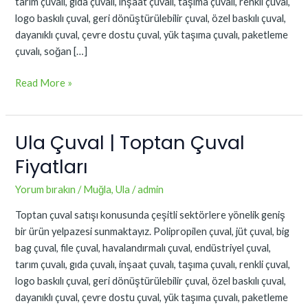
tarım çuvalı, gıda çuvalı, inşaat çuvalı, taşıma çuvalı, renkli çuval,
logo baskılı çuval, geri dönüştürülebilir çuval, özel baskılı çuval,
dayanıklı çuval, çevre dostu çuval, yük taşıma çuvalı, paketleme
çuvalı, soğan […]
Read More »
Ula Çuval | Toptan Çuval
Ula
Çuval
Fiyatları
|
Toptan
Yorum bırakın
/
Muğla
,
Ula
/
admin
Çuval
Toptan çuval satışı konusunda çeşitli sektörlere yönelik geniş
Fiyatları
bir ürün yelpazesi sunmaktayız. Polipropilen çuval, jüt çuval, big
bag çuval, file çuval, havalandırmalı çuval, endüstriyel çuval,
tarım çuvalı, gıda çuvalı, inşaat çuvalı, taşıma çuvalı, renkli çuval,
logo baskılı çuval, geri dönüştürülebilir çuval, özel baskılı çuval,
dayanıklı çuval, çevre dostu çuval, yük taşıma çuvalı, paketleme