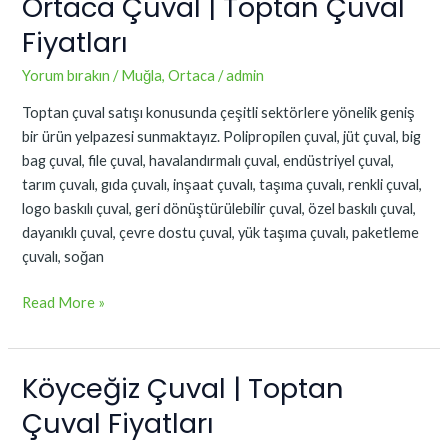
Ortaca Çuval | Toptan Çuval
Ortaca
Çuval
Fiyatları
|
Toptan
Yorum bırakın
/
Muğla
,
Ortaca
/
admin
Çuval
Toptan çuval satışı konusunda çeşitli sektörlere yönelik geniş
Fiyatları
bir ürün yelpazesi sunmaktayız. Polipropilen çuval, jüt çuval, big
bag çuval, file çuval, havalandırmalı çuval, endüstriyel çuval,
tarım çuvalı, gıda çuvalı, inşaat çuvalı, taşıma çuvalı, renkli çuval,
logo baskılı çuval, geri dönüştürülebilir çuval, özel baskılı çuval,
dayanıklı çuval, çevre dostu çuval, yük taşıma çuvalı, paketleme
çuvalı, soğan
Read More »
Köyceğiz Çuval | Toptan
Köyceğiz
Çuval
Çuval Fiyatları
|