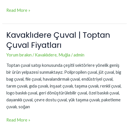
Read More »
Kavaklıdere Çuval | Toptan
Kavaklıdere
Çuval
Çuval Fiyatları
|
Toptan
Yorum bırakın
/
Kavaklıdere
,
Muğla
/
admin
Çuval
Toptan çuval satışı konusunda çeşitli sektörlere yönelik geniş
Fiyatları
bir ürün yelpazesi sunmaktayız. Polipropilen çuval, jüt çuval, big
bag çuval, file çuval, havalandırmalı çuval, endüstriyel çuval,
tarım çuvalı, gıda çuvalı, inşaat çuvalı, taşıma çuvalı, renkli çuval,
logo baskılı çuval, geri dönüştürülebilir çuval, özel baskılı çuval,
dayanıklı çuval, çevre dostu çuval, yük taşıma çuvalı, paketleme
çuvalı, soğan
Read More »