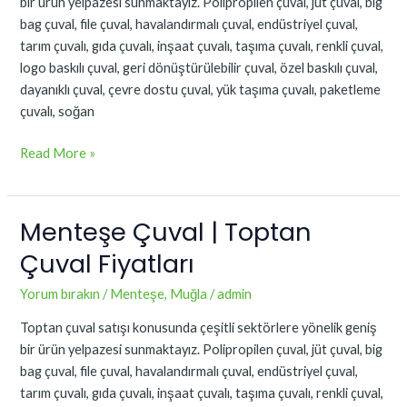
bir ürün yelpazesi sunmaktayız. Polipropilen çuval, jüt çuval, big
bag çuval, file çuval, havalandırmalı çuval, endüstriyel çuval,
tarım çuvalı, gıda çuvalı, inşaat çuvalı, taşıma çuvalı, renkli çuval,
logo baskılı çuval, geri dönüştürülebilir çuval, özel baskılı çuval,
dayanıklı çuval, çevre dostu çuval, yük taşıma çuvalı, paketleme
çuvalı, soğan
Read More »
Menteşe Çuval | Toptan
Menteşe
Çuval
Çuval Fiyatları
|
Toptan
Yorum bırakın
/
Menteşe
,
Muğla
/
admin
Çuval
Toptan çuval satışı konusunda çeşitli sektörlere yönelik geniş
Fiyatları
bir ürün yelpazesi sunmaktayız. Polipropilen çuval, jüt çuval, big
bag çuval, file çuval, havalandırmalı çuval, endüstriyel çuval,
tarım çuvalı, gıda çuvalı, inşaat çuvalı, taşıma çuvalı, renkli çuval,