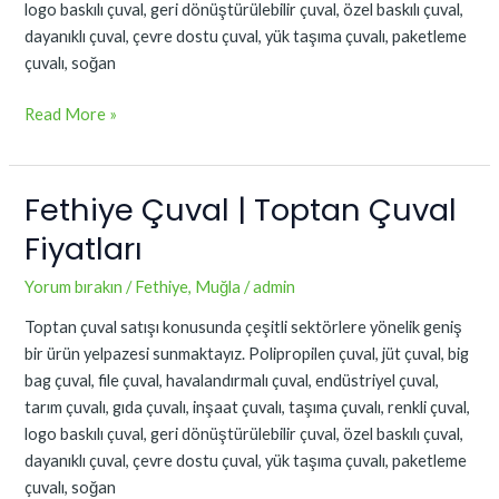
logo baskılı çuval, geri dönüştürülebilir çuval, özel baskılı çuval,
dayanıklı çuval, çevre dostu çuval, yük taşıma çuvalı, paketleme
çuvalı, soğan
Read More »
Fethiye Çuval | Toptan Çuval
Fethiye
Çuval
Fiyatları
|
Toptan
Yorum bırakın
/
Fethiye
,
Muğla
/
admin
Çuval
Toptan çuval satışı konusunda çeşitli sektörlere yönelik geniş
Fiyatları
bir ürün yelpazesi sunmaktayız. Polipropilen çuval, jüt çuval, big
bag çuval, file çuval, havalandırmalı çuval, endüstriyel çuval,
tarım çuvalı, gıda çuvalı, inşaat çuvalı, taşıma çuvalı, renkli çuval,
logo baskılı çuval, geri dönüştürülebilir çuval, özel baskılı çuval,
dayanıklı çuval, çevre dostu çuval, yük taşıma çuvalı, paketleme
çuvalı, soğan