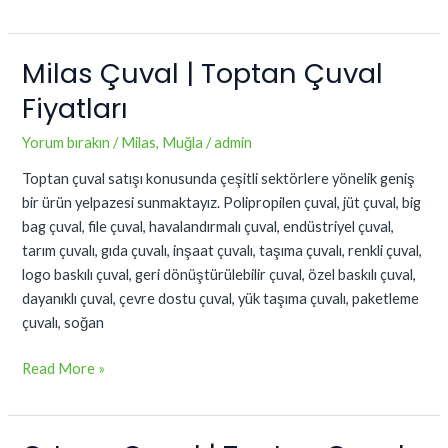
Milas Çuval | Toptan Çuval
Milas
Çuval
Fiyatları
|
Toptan
Yorum bırakın
/
Milas
,
Muğla
/
admin
Çuval
Toptan çuval satışı konusunda çeşitli sektörlere yönelik geniş
Fiyatları
bir ürün yelpazesi sunmaktayız. Polipropilen çuval, jüt çuval, big
bag çuval, file çuval, havalandırmalı çuval, endüstriyel çuval,
tarım çuvalı, gıda çuvalı, inşaat çuvalı, taşıma çuvalı, renkli çuval,
logo baskılı çuval, geri dönüştürülebilir çuval, özel baskılı çuval,
dayanıklı çuval, çevre dostu çuval, yük taşıma çuvalı, paketleme
çuvalı, soğan
Read More »