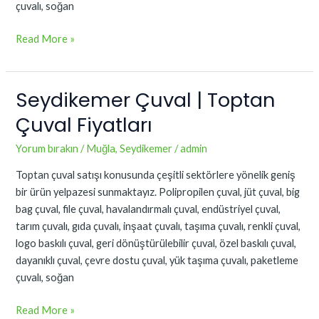
çuvalı, soğan
Read More »
Seydikemer Çuval | Toptan
Seydikemer
Çuval
Çuval Fiyatları
|
Toptan
Yorum bırakın
/
Muğla
,
Seydikemer
/
admin
Çuval
Toptan çuval satışı konusunda çeşitli sektörlere yönelik geniş
Fiyatları
bir ürün yelpazesi sunmaktayız. Polipropilen çuval, jüt çuval, big
bag çuval, file çuval, havalandırmalı çuval, endüstriyel çuval,
tarım çuvalı, gıda çuvalı, inşaat çuvalı, taşıma çuvalı, renkli çuval,
logo baskılı çuval, geri dönüştürülebilir çuval, özel baskılı çuval,
dayanıklı çuval, çevre dostu çuval, yük taşıma çuvalı, paketleme
çuvalı, soğan
Read More »