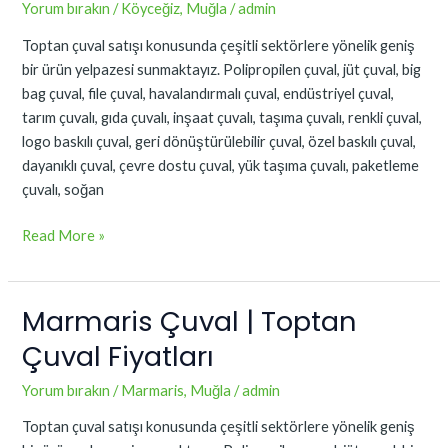
Toptan
Yorum bırakın
/
Köyceğiz
,
Muğla
/
admin
Çuval
Toptan çuval satışı konusunda çeşitli sektörlere yönelik geniş
Fiyatları
bir ürün yelpazesi sunmaktayız. Polipropilen çuval, jüt çuval, big
bag çuval, file çuval, havalandırmalı çuval, endüstriyel çuval,
tarım çuvalı, gıda çuvalı, inşaat çuvalı, taşıma çuvalı, renkli çuval,
logo baskılı çuval, geri dönüştürülebilir çuval, özel baskılı çuval,
dayanıklı çuval, çevre dostu çuval, yük taşıma çuvalı, paketleme
çuvalı, soğan
Read More »
Marmaris Çuval | Toptan
Marmaris
Çuval
Çuval Fiyatları
|
Toptan
Yorum bırakın
/
Marmaris
,
Muğla
/
admin
Çuval
Toptan çuval satışı konusunda çeşitli sektörlere yönelik geniş
Fiyatları