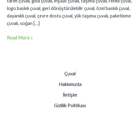
tarım çuvalı, gıda çuvalı, inşaat çuvalı, taşıma çuvalı, renkli çuval,
logo baskılı çuval, geri dönüştürülebilir çuval, özel baskılı çuval,
dayanıklı çuval, çevre dostu çuval, yük taşıma çuvalı, paketleme
çuvalı, soğan […]
Read More »
Çuval
Hakkımızda
İletişim
Gizlilik Politikası