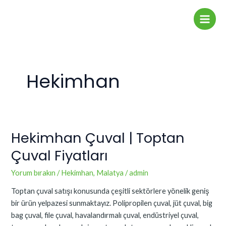
İçeriğe
Main
atla
Men
Hekimhan
Hekimhan Çuval | Toptan
Hekimhan
Çuval
Çuval Fiyatları
|
Toptan
Yorum bırakın
/
Hekimhan
,
Malatya
/
admin
Çuval
Toptan çuval satışı konusunda çeşitli sektörlere yönelik geniş
Fiyatları
bir ürün yelpazesi sunmaktayız. Polipropilen çuval, jüt çuval, big
bag çuval, file çuval, havalandırmalı çuval, endüstriyel çuval,