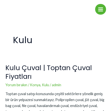
İçeriğe
Main
atla
Men
Kulu
Kulu Çuval | Toptan Çuval
Kulu
Çuval
Fiyatları
|
Toptan
Yorum bırakın
/
Konya
,
Kulu
/
admin
Çuval
Toptan çuval satışı konusunda çeşitli sektörlere yönelik geniş
Fiyatları
bir ürün yelpazesi sunmaktayız. Polipropilen çuval, jüt çuval, big
bag çuval, file çuval, havalandırmalı çuval, endüstriyel çuval,