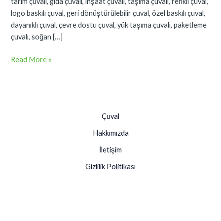
tarım çuvalı, gıda çuvalı, inşaat çuvalı, taşıma çuvalı, renkli çuval,
logo baskılı çuval, geri dönüştürülebilir çuval, özel baskılı çuval,
dayanıklı çuval, çevre dostu çuval, yük taşıma çuvalı, paketleme
çuvalı, soğan […]
Read More »
Çuval
Hakkımızda
İletişim
Gizlilik Politikası