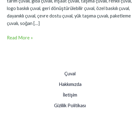
tarım çuvalı, gıda çuvalı, inşaat çuvalı, taşıma çuvalı, renkli çuval,
logo baskılı çuval, geri dönüştürülebilir çuval, özel baskılı çuval,
dayanıklı çuval, çevre dostu çuval, yük taşıma çuvalı, paketleme
çuvalı, soğan […]
Read More »
Çuval
Hakkımızda
İletişim
Gizlilik Politikası