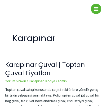
İçeriğe
Main
atla
Men
Karapınar
Karapınar Çuval | Toptan
Karapınar
Çuval
Çuval Fiyatları
|
Toptan
Yorum bırakın
/
Karapınar
,
Konya
/
admin
Çuval
Toptan çuval satışı konusunda çeşitli sektörlere yönelik geniş
Fiyatları
bir ürün yelpazesi sunmaktayız. Polipropilen çuval, jüt çuval, big
bag çuval, file çuval, havalandırmalı çuval, endüstriyel çuval,