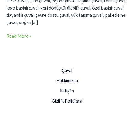
tarım çuvalı, gıda çuvalı, inşaat çuvalı, taşıma çuvalı, renkli çuval,
logo baskılı çuval, geri dönüştürülebilir çuval, özel baskılı çuval,
dayanıklı çuval, çevre dostu çuval, yük taşıma çuvalı, paketleme
çuvalı, soğan […]
Read More »
Çuval
Hakkımızda
İletişim
Gizlilik Politikası