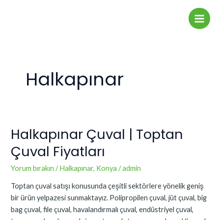
İçeriğe
Main
atla
Men
Halkapınar
Halkapınar Çuval | Toptan
Halkapınar
Çuval
Çuval Fiyatları
|
Toptan
Yorum bırakın
/
Halkapınar
,
Konya
/
admin
Çuval
Toptan çuval satışı konusunda çeşitli sektörlere yönelik geniş
Fiyatları
bir ürün yelpazesi sunmaktayız. Polipropilen çuval, jüt çuval, big
bag çuval, file çuval, havalandırmalı çuval, endüstriyel çuval,