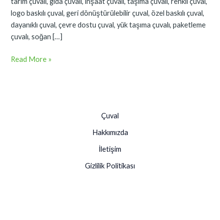
tarım çuvalı, gıda çuvalı, inşaat çuvalı, taşıma çuvalı, renkli çuval,
logo baskılı çuval, geri dönüştürülebilir çuval, özel baskılı çuval,
dayanıklı çuval, çevre dostu çuval, yük taşıma çuvalı, paketleme
çuvalı, soğan […]
Read More »
Çuval
Hakkımızda
İletişim
Gizlilik Politikası