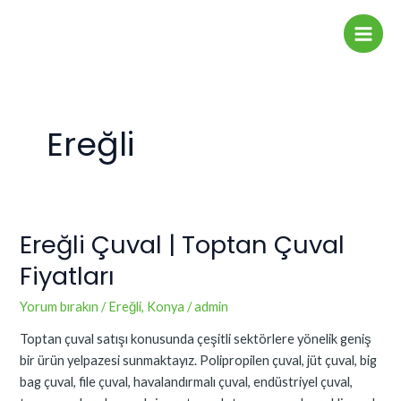
İçeriğe
Main
atla
Men
Ereğli
Ereğli Çuval | Toptan Çuval
Ereğli
Çuval
Fiyatları
|
Toptan
Yorum bırakın
/
Ereğli
,
Konya
/
admin
Çuval
Toptan çuval satışı konusunda çeşitli sektörlere yönelik geniş
Fiyatları
bir ürün yelpazesi sunmaktayız. Polipropilen çuval, jüt çuval, big
bag çuval, file çuval, havalandırmalı çuval, endüstriyel çuval,