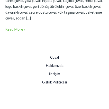
tarım çuvalı, gıda çuvalı, inşaat çuvalı, taşıma çuvalı, renkli çuval,
logo baskılı çuval, geri dönüştürülebilir çuval, özel baskılı çuval,
dayanıklı çuval, çevre dostu çuval, yük taşıma çuvalı, paketleme
çuvalı, soğan […]
Read More »
Çuval
Hakkımızda
İletişim
Gizlilik Politikası