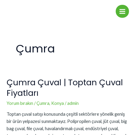
İçeriğe
Main
atla
Men
Çumra
Çumra Çuval | Toptan Çuval
Çumra
Çuval
Fiyatları
|
Toptan
Yorum bırakın
/
Çumra
,
Konya
/
admin
Çuval
Toptan çuval satışı konusunda çeşitli sektörlere yönelik geniş
Fiyatları
bir ürün yelpazesi sunmaktayız. Polipropilen çuval, jüt çuval, big
bag çuval, file çuval, havalandırmalı çuval, endüstriyel çuval,