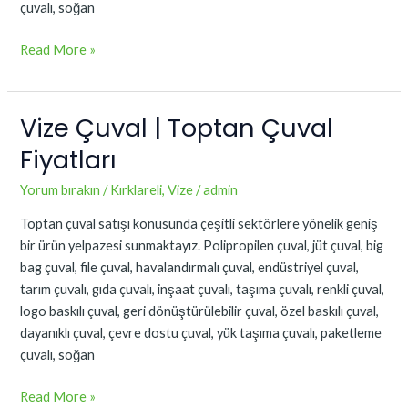
çuvalı, soğan
Read More »
Vize Çuval | Toptan Çuval
Vize
Çuval
Fiyatları
|
Toptan
Yorum bırakın
/
Kırklareli
,
Vize
/
admin
Çuval
Toptan çuval satışı konusunda çeşitli sektörlere yönelik geniş
Fiyatları
bir ürün yelpazesi sunmaktayız. Polipropilen çuval, jüt çuval, big
bag çuval, file çuval, havalandırmalı çuval, endüstriyel çuval,
tarım çuvalı, gıda çuvalı, inşaat çuvalı, taşıma çuvalı, renkli çuval,
logo baskılı çuval, geri dönüştürülebilir çuval, özel baskılı çuval,
dayanıklı çuval, çevre dostu çuval, yük taşıma çuvalı, paketleme
çuvalı, soğan
Read More »