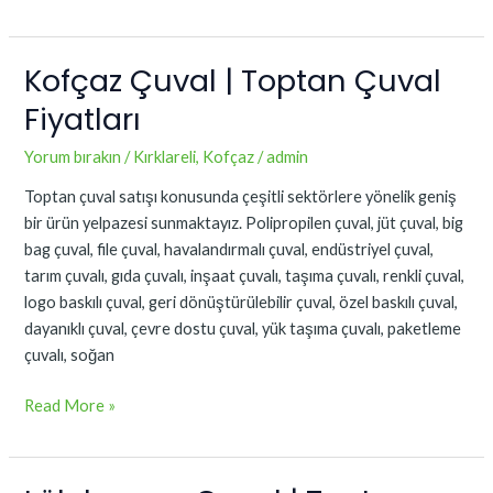
Kofçaz Çuval | Toptan Çuval
Kofçaz
Çuval
Fiyatları
|
Toptan
Yorum bırakın
/
Kırklareli
,
Kofçaz
/
admin
Çuval
Toptan çuval satışı konusunda çeşitli sektörlere yönelik geniş
Fiyatları
bir ürün yelpazesi sunmaktayız. Polipropilen çuval, jüt çuval, big
bag çuval, file çuval, havalandırmalı çuval, endüstriyel çuval,
tarım çuvalı, gıda çuvalı, inşaat çuvalı, taşıma çuvalı, renkli çuval,
logo baskılı çuval, geri dönüştürülebilir çuval, özel baskılı çuval,
dayanıklı çuval, çevre dostu çuval, yük taşıma çuvalı, paketleme
çuvalı, soğan
Read More »