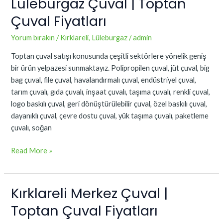
Lüleburgaz Çuval | Toptan
Lüleburgaz
Çuval
Çuval Fiyatları
|
Toptan
Yorum bırakın
/
Kırklareli
,
Lüleburgaz
/
admin
Çuval
Toptan çuval satışı konusunda çeşitli sektörlere yönelik geniş
Fiyatları
bir ürün yelpazesi sunmaktayız. Polipropilen çuval, jüt çuval, big
bag çuval, file çuval, havalandırmalı çuval, endüstriyel çuval,
tarım çuvalı, gıda çuvalı, inşaat çuvalı, taşıma çuvalı, renkli çuval,
logo baskılı çuval, geri dönüştürülebilir çuval, özel baskılı çuval,
dayanıklı çuval, çevre dostu çuval, yük taşıma çuvalı, paketleme
çuvalı, soğan
Read More »
Kırklareli Merkez Çuval |
Kırklareli
Merkez
Toptan Çuval Fiyatları
Çuval