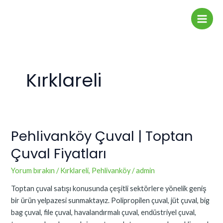
İçeriğe
Main
atla
Men
Kırklareli
Pehlivanköy Çuval | Toptan
Pehlivanköy
Çuval
Çuval Fiyatları
|
Toptan
Yorum bırakın
/
Kırklareli
,
Pehlivanköy
/
admin
Çuval
Toptan çuval satışı konusunda çeşitli sektörlere yönelik geniş
Fiyatları
bir ürün yelpazesi sunmaktayız. Polipropilen çuval, jüt çuval, big
bag çuval, file çuval, havalandırmalı çuval, endüstriyel çuval,