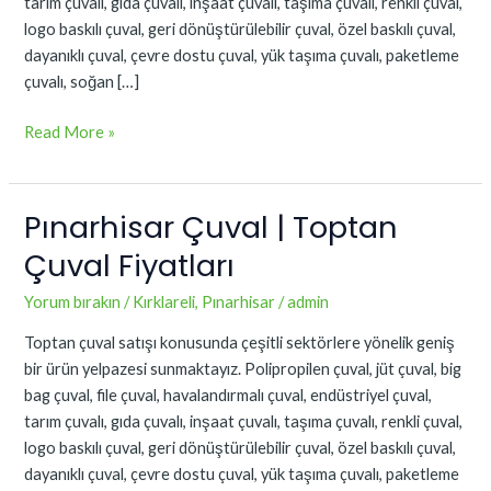
tarım çuvalı, gıda çuvalı, inşaat çuvalı, taşıma çuvalı, renkli çuval,
logo baskılı çuval, geri dönüştürülebilir çuval, özel baskılı çuval,
dayanıklı çuval, çevre dostu çuval, yük taşıma çuvalı, paketleme
çuvalı, soğan […]
Read More »
Pınarhisar Çuval | Toptan
Pınarhisar
Çuval
Çuval Fiyatları
|
Toptan
Yorum bırakın
/
Kırklareli
,
Pınarhisar
/
admin
Çuval
Toptan çuval satışı konusunda çeşitli sektörlere yönelik geniş
Fiyatları
bir ürün yelpazesi sunmaktayız. Polipropilen çuval, jüt çuval, big
bag çuval, file çuval, havalandırmalı çuval, endüstriyel çuval,
tarım çuvalı, gıda çuvalı, inşaat çuvalı, taşıma çuvalı, renkli çuval,
logo baskılı çuval, geri dönüştürülebilir çuval, özel baskılı çuval,
dayanıklı çuval, çevre dostu çuval, yük taşıma çuvalı, paketleme