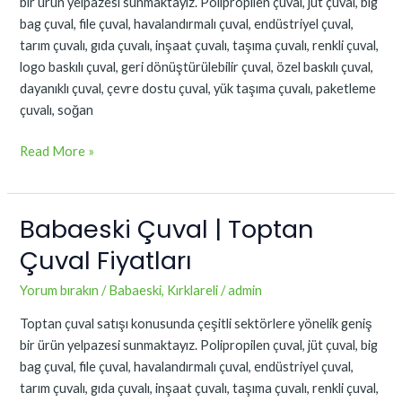
bir ürün yelpazesi sunmaktayız. Polipropilen çuval, jüt çuval, big
bag çuval, file çuval, havalandırmalı çuval, endüstriyel çuval,
tarım çuvalı, gıda çuvalı, inşaat çuvalı, taşıma çuvalı, renkli çuval,
logo baskılı çuval, geri dönüştürülebilir çuval, özel baskılı çuval,
dayanıklı çuval, çevre dostu çuval, yük taşıma çuvalı, paketleme
çuvalı, soğan
Read More »
Babaeski Çuval | Toptan
Babaeski
Çuval
Çuval Fiyatları
|
Toptan
Yorum bırakın
/
Babaeski
,
Kırklareli
/
admin
Çuval
Toptan çuval satışı konusunda çeşitli sektörlere yönelik geniş
Fiyatları
bir ürün yelpazesi sunmaktayız. Polipropilen çuval, jüt çuval, big
bag çuval, file çuval, havalandırmalı çuval, endüstriyel çuval,
tarım çuvalı, gıda çuvalı, inşaat çuvalı, taşıma çuvalı, renkli çuval,