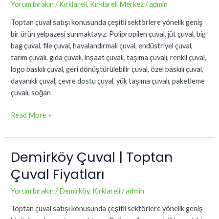
|
Yorum bırakın
/
Kırklareli
,
Kırklareli Merkez
/
admin
Toptan
Toptan çuval satışı konusunda çeşitli sektörlere yönelik geniş
Çuval
bir ürün yelpazesi sunmaktayız. Polipropilen çuval, jüt çuval, big
Fiyatları
bag çuval, file çuval, havalandırmalı çuval, endüstriyel çuval,
tarım çuvalı, gıda çuvalı, inşaat çuvalı, taşıma çuvalı, renkli çuval,
logo baskılı çuval, geri dönüştürülebilir çuval, özel baskılı çuval,
dayanıklı çuval, çevre dostu çuval, yük taşıma çuvalı, paketleme
çuvalı, soğan
Read More »
Demirköy Çuval | Toptan
Demirköy
Çuval
Çuval Fiyatları
|
Toptan
Yorum bırakın
/
Demirköy
,
Kırklareli
/
admin
Çuval
Toptan çuval satışı konusunda çeşitli sektörlere yönelik geniş
Fiyatları